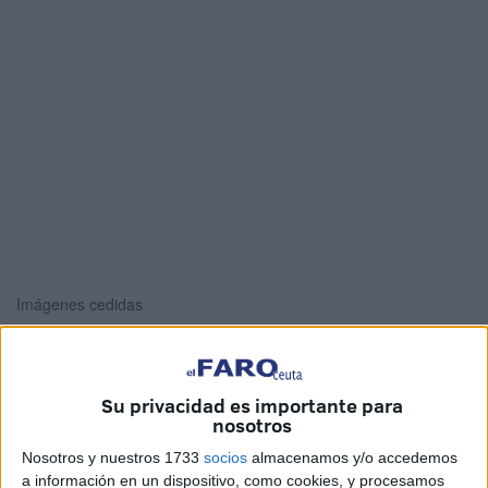
Imágenes cedidas
Su privacidad es importante para
La afición respondió a la llamada.
En el Hotel Occidental
nosotros
Cádiz
se han congregado cientos de hinchas de la AD
Nosotros y nuestros 1733
socios
almacenamos y/o accedemos
Ceuta para animar y alentar al conjunto
de José Juan
a información en un dispositivo, como cookies, y procesamos