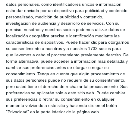
Romero para el
partido contra el Cádiz de este domingo
datos personales, como identificadores únicos e información
a las 16:15 horas.
estándar enviada por un dispositivo para publicidad y contenido
personalizado, medición de publicidad y contenido,
Un centenar de aficionados del Ceuta se han reunido
investigación de audiencia y desarrollo de servicios.
Con su
en las inmediaciones del hotel
de concentración de la
permiso, nosotros y nuestros socios podemos utilizar datos de
localización geográfica precisa e identificación mediante las
agrupación deportiva para animar a sus futbolistas para
características de dispositivos. Puede hacer clic para otorgarnos
este encuentro especial.
su consentimiento a nosotros y a nuestros 1733 socios para
que llevemos a cabo el procesamiento previamente descrito. De
Redru y Pedro salieron a recibirlos
forma alternativa, puede acceder a información más detallada y
cambiar sus preferencias antes de otorgar o negar su
consentimiento.
Tenga en cuenta que algún procesamiento de
Se podía ver a Redru y Pedro López animando y
sus datos personales puede no requerir de su consentimiento,
siguiendo
a los hinchas con sus cánticos a las puertas del
pero usted tiene el derecho de rechazar tal procesamiento. Sus
hotel.
preferencias se aplicarán solo a este sitio web. Puede cambiar
sus preferencias o retirar su consentimiento en cualquier
U
na gran cantidad de aficionados se han acercado
momento volviendo a este sitio y haciendo clic en el botón
hasta el hotel para recibir a los jugadores
y que los
"Privacidad" en la parte inferior de la página web.
futbolistas del Ceuta sintieran ese calor de su afición para
este partido importante ante el Cádiz.