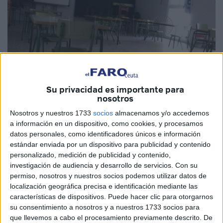
Su privacidad es importante para
nosotros
Imagen de archivo
Nosotros y nuestros 1733
socios
almacenamos y/o accedemos
a información en un dispositivo, como cookies, y procesamos
datos personales, como identificadores únicos e información
estándar enviada por un dispositivo para publicidad y contenido
Rohicace S.L. es la empresa elegida por la
Ciudad
para el
personalizado, medición de publicidad y contenido,
investigación de audiencia y desarrollo de servicios.
Con su
servicio de
mantenimiento
preventivo y reparaciones de
permiso, nosotros y nuestros socios podemos utilizar datos de
los
centros
docentes públicos de Ceuta.
localización geográfica precisa e identificación mediante las
características de dispositivos. Puede hacer clic para otorgarnos
Los centros incluidos son: CEA Miguel Hernández, CEIP
su consentimiento a nosotros y a nuestros 1733 socios para
Andrés Manjón, CEIP Federico García Lorca, CEIP José
que llevemos a cabo el procesamiento previamente descrito. De