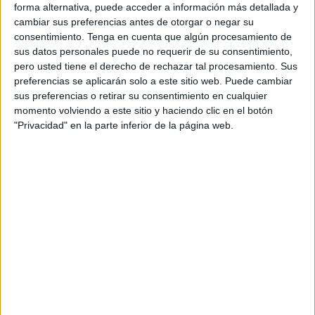
Ortega y Gasset, CEIP Lope de Vega, CEIP Pablo Ruiz
forma alternativa, puede acceder a información más detallada y
cambiar sus preferencias antes de otorgar o negar su
Picasso, CEIP Ramón María del Valle Inclán, CEIP
consentimiento.
Tenga en cuenta que algún procesamiento de
Rosalía de Castro, CEIP Santiago Ramón y Cajal, CEIP
sus datos personales puede no requerir de su consentimiento,
Vicente Aleixandre y la Escuela Infantil La Pecera.
pero usted tiene el derecho de rechazar tal procesamiento. Sus
preferencias se aplicarán solo a este sitio web. Puede cambiar
El mantenimiento se extenderá también a cualquier
sus preferencias o retirar su consentimiento en cualquier
ampliación que se produzca en los referidos centros
momento volviendo a este sitio y haciendo clic en el botón
"Privacidad" en la parte inferior de la página web.
durante la vigencia del contrato, como consecuencia del
proceso de adecuación de centros educativos
para
satisfacer las demandas crecientes de escolarización y la
puesta en marcha de diversos programas de innovación
educativa en la ciudad de Ceuta, impulsados por la
Administración educativa competente desde la Dirección
Provincial del Ministerio de Educación y Formación
Profesional.
Con carácter general, son objeto del presente contrato el
mantenimiento preventivo y las reparaciones de cualquier