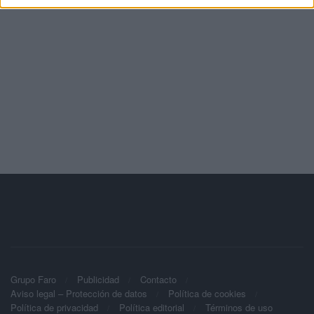
Grupo Faro
Publicidad
Contacto
Aviso legal – Protección de datos
Política de cookies
Política de privacidad
Política editorial
Términos de uso