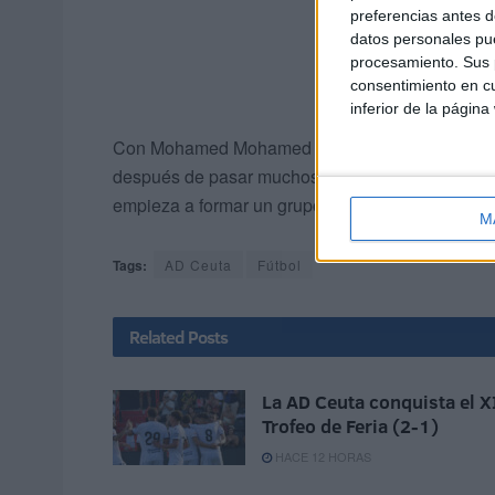
preferencias antes d
datos personales pue
procesamiento. Sus p
consentimiento en cu
inferior de la página
Con Mohamed Mohamed en el banquillo el Ceuta B
después de pasar muchos apuros en Tercera Div
empieza a formar un grupo nuevo, donde se inten
M
Tags:
AD Ceuta
Fútbol
Related
Posts
La AD Ceuta conquista el X
Trofeo de Feria (2-1)
HACE 12 HORAS