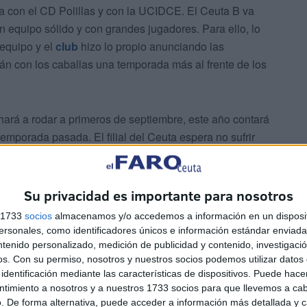
a con el CD Polillas y con la UCIDCE. El Ceuta B va
n equipo sólido y con grandes jugadores. Para ello, lo
 equipo y el
club
hizo lo propio anunciando las
án con los caballas una temporada más al frente de los
ará a rodar a primeros de septiembre, este año contará
emporada pasada. El filial del Ceuta espera no sufrir
la salvación a falta de tres jornadas para el final.
Su privacidad es importante para nosotros
s 1733
socios
almacenamos y/o accedemos a información en un disposit
sonales, como identificadores únicos e información estándar enviada 
ntenido personalizado, medición de publicidad y contenido, investigaci
o, el club dirigido por
Luhay Hamido
para sellar la
os.
Con su permiso, nosotros y nuestros socios podemos utilizar datos 
identificación mediante las características de dispositivos. Puede hacer
 Mohamed
ya señalaba el pasado mes de abril que su
ntimiento a nosotros y a nuestros 1733 socios para que llevemos a ca
l, algo que finalmente ha podido concretarse.
. De forma alternativa, puede acceder a información más detallada y 