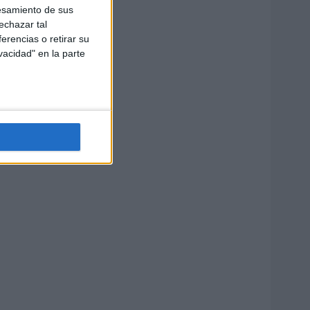
esamiento de sus
echazar tal
erencias o retirar su
vacidad" en la parte