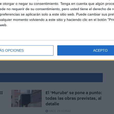
e otorgar o negar su consentimiento.
Tenga en cuenta que algún proc
de no requerir de su consentimiento, pero usted tiene el derecho de r
referencias se aplicarán solo a este sitio web. Puede cambiar sus pref
alquier momento volviendo a este sitio y haciendo clic en el botón "Pri
 web.
 fue otro y consiguió el éxito de la permanencia,
isión RFEF. Ahora con la pretemporada cerca se
tará sacar el mayor provecho posible.
ÁS OPCIONES
ACEPTO
II
El 'Murube' se pone a punto:
todas las obras previstas, al
detalle
HACE 23 HORAS