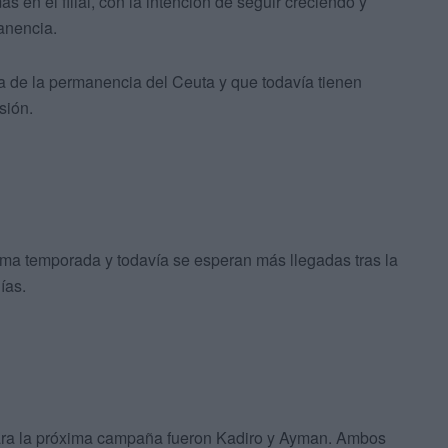
s en el filial, con la intención de seguir creciendo y
anencia.
a de la permanencia del Ceuta y que todavía tienen
sión.
xima temporada y todavía se esperan más llegadas tras la
ías.
 para la próxima campaña fueron Kadiro y Ayman. Ambos