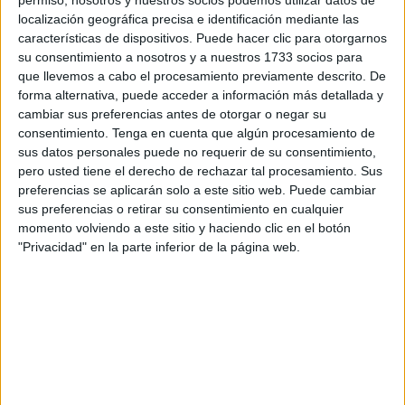
unan y amen los colores de su
club.
localización geográfica precisa e identificación mediante las
características de dispositivos. Puede hacer clic para otorgarnos
Hamido recibe esta distinción a pocos días de que el
su consentimiento a nosotros y a nuestros 1733 socios para
equipo caballa
se juegue la permanencia, tema que como
que llevemos a cabo el procesamiento previamente descrito. De
es lógico ha salido a colación en este sencillo pero
forma alternativa, puede acceder a información más detallada y
emotivo acto. La asociación ha querido tener un detalle
cambiar sus preferencias antes de otorgar o negar su
consentimiento.
Tenga en cuenta que algún procesamiento de
con una persona que desde que llegara al club se ha
sus datos personales puede no requerir de su consentimiento,
dejado el alma y por eso hay que ser agradecido con las
pero usted tiene el derecho de rechazar tal procesamiento. Sus
personas que demuestran amor por su ciudad.
preferencias se aplicarán solo a este sitio web. Puede cambiar
sus preferencias o retirar su consentimiento en cualquier
El presidente del Ceuta ha recogido visiblemente
momento volviendo a este sitio y haciendo clic en el botón
emocionado una placa y ha querido agradecer el
"Privacidad" en la parte inferior de la página web.
reconocimiento. En un acto en el que se ha contado con el
calor de las cuatros culturas, esas culturas que conviven a
diario en Ceuta pese a quien le pese. Ha conseguido unir
a todos a una, con un único objetivo: la
AD Ceuta
y que el
'Murube
' sea el templo de culto de todos los ceutíes.
Además, todos los asistentes han disfrutado de una