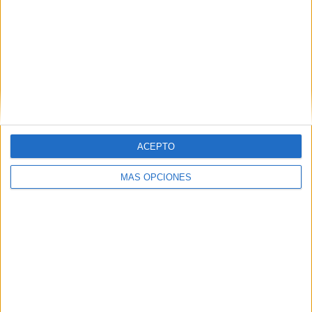
ACEPTO
MÁS OPCIONES
Tags:
AD Ceuta
Castrense
Estadio Alfonso Murube
Fútbol
Regulares
Related
Posts
Aplazado el amistoso entre el Ittihad de
Tánger y el FC Barcelona