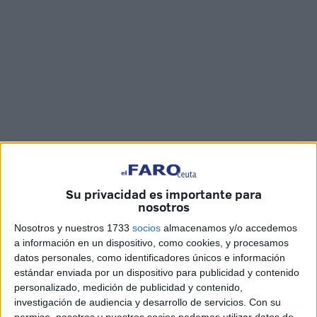
Fotos: D.N. / Vídeo: Juan Mosquera
Su privacidad es importante para
nosotros
Nosotros y nuestros 1733
socios
almacenamos y/o accedemos
a información en un dispositivo, como cookies, y procesamos
La Asociación Cultural de
Descendientes Militares
del
datos personales, como identificadores únicos e información
Cuerpo de
Regulares
de Ceuta (
Acudemire
) ha querido
estándar enviada por un dispositivo para publicidad y contenido
tener un detalle con el presidente de la AD Ceuta,
Luhay
personalizado, medición de publicidad y contenido,
Hamido
, por su dedicación y su afán porque los ceutíes se
investigación de audiencia y desarrollo de servicios.
Con su
permiso, nosotros y nuestros socios podemos utilizar datos de