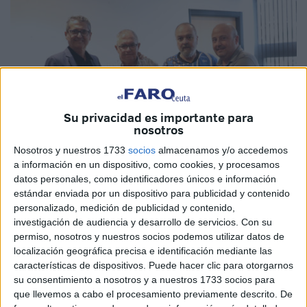
Su privacidad es importante para
nosotros
Nosotros y nuestros 1733
socios
almacenamos y/o accedemos
a información en un dispositivo, como cookies, y procesamos
datos personales, como identificadores únicos e información
estándar enviada por un dispositivo para publicidad y contenido
Foto: Prensa RFFCE
personalizado, medición de publicidad y contenido,
investigación de audiencia y desarrollo de servicios.
Con su
permiso, nosotros y nuestros socios podemos utilizar datos de
localización geográfica precisa e identificación mediante las
características de dispositivos. Puede hacer clic para otorgarnos
Antonio García Gaona, presidente de la
RFFCE
, e Iván
su consentimiento a nosotros y a nuestros 1733 socios para
Chaves, Grassroots Manager Regional de la RFEF en
que llevemos a cabo el procesamiento previamente descrito. De
Ceuta, han mantenido este martes una reunión con