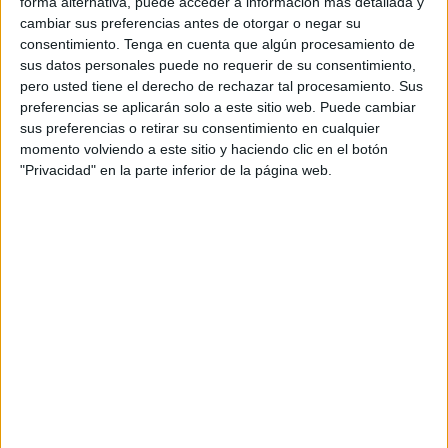
forma alternativa, puede acceder a información más detallada y
Nicolás Rodríguez y Pepe Almagro, para presentarles el
cambiar sus preferencias antes de otorgar o negar su
consentimiento.
Tenga en cuenta que algún procesamiento de
‘Ceuta Walking Football de la RFFCE’.
sus datos personales puede no requerir de su consentimiento,
pero usted tiene el derecho de rechazar tal procesamiento. Sus
Este proyecto, en el que se lleva trabajando desde finales
preferencias se aplicarán solo a este sitio web. Puede cambiar
del año pasado desde el departamento de Grassroots,
sus preferencias o retirar su consentimiento en cualquier
trata de ofertar a los
mayores
de 65 años, así como
momento volviendo a este sitio y haciendo clic en el botón
aquellos que sin llegar a esa edad tengan algún tipo de
"Privacidad" en la parte inferior de la página web.
impedimento para poder jugar al fútbol, la posibilidad de
practicar
Fútbol Andando
, una nueva modalidad que
nació en Inglaterra hace más de una década.
Juegan 5 contra 5 o bien 6 contra 6 en un campo de las
dimensiones de una cuarta parte de un campo de fútbol
con una serie de reglas: Los jugadores nos pueden correr,
lo máximo es andar rápido (como en la marcha atlética), se
puede dar un máximo de tres toques al balón, que no
puede superar la altura de los hombros, El saque de
banda es con los pies y no se puede entrar ni tirar desde