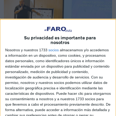
Su privacidad es importante para
nosotros
Nosotros y nuestros 1733
socios
almacenamos y/o accedemos
a información en un dispositivo, como cookies, y procesamos
Fotos: Prensa RFFCE
datos personales, como identificadores únicos e información
estándar enviada por un dispositivo para publicidad y contenido
personalizado, medición de publicidad y contenido,
investigación de audiencia y desarrollo de servicios.
Con su
permiso, nosotros y nuestros socios podemos utilizar datos de
Más de medio centenar de entrenadores de
fútbol sala
localización geográfica precisa e identificación mediante las
disfrutaron de una interesantísima Jornada de
características de dispositivos. Puede hacer clic para otorgarnos
Actualización y Reciclaje organizada por el
Comité de
su consentimiento a nosotros y a nuestros 1733 socios para
Entrenadores de la RFFCE
con el apoyo del Comité de
que llevemos a cabo el procesamiento previamente descrito. De
Entrenadores de la RFEF y la propia territorial ceutí.
forma alternativa, puede acceder a información más detallada y
cambiar sus preferencias antes de otorgar o negar su