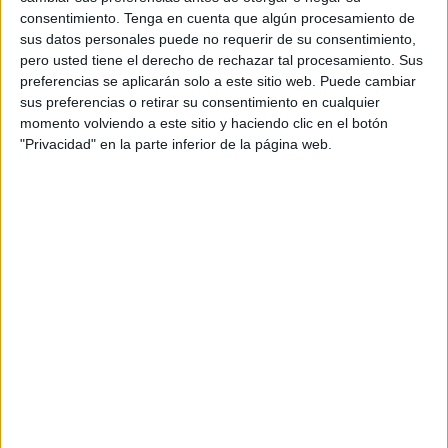
Esta penúltima jornada se completó con cinco horas de
consentimiento.
Tenga en cuenta que algún procesamiento de
sus datos personales puede no requerir de su consentimiento,
actualización que cumplieron con creces los objetivos
pero usted tiene el derecho de rechazar tal procesamiento. Sus
marcados por el Área de Entrenadores.
preferencias se aplicarán solo a este sitio web. Puede cambiar
sus preferencias o retirar su consentimiento en cualquier
El comienzo fue con la ponencia “Ataques ante defensas
momento volviendo a este sitio y haciendo clic en el botón
medias y cerradas” por parte de Pepe Narváez, actual
"Privacidad" en la parte inferior de la página web.
entrenador de la
UA Ceutí
de Segunda División, en la que
expuso diferentes ejemplos de formas de atacar a
defensas que esperan en medio campo o en su propia
área.
Los entrenadores en esta disciplina deportiva estuvieron
atentos a las nociones de estos expertos en fútbol sala.
A continuación, Anto Fernández, ex entrenador
precisamente del Ceutí la temporada anterior, presentó la
ponencia “Tareas con Enlace y Tareas Secuenciales” en la
que señaló distintos ejemplos de creación de tareas de