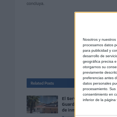
concluya.
Nosotros y nuestro
procesamos datos per
para publicidad y co
desarrollo de servici
geográfica precisa e 
otorgarnos su conse
previamente descrito
preferencias antes d
Related
Posts
datos personales pue
procesamiento. Sus p
consentimiento en cu
El Servicio Marítimo de la
inferior de la página
Guardia Civil aborta un pa
de inmigrantes en yate