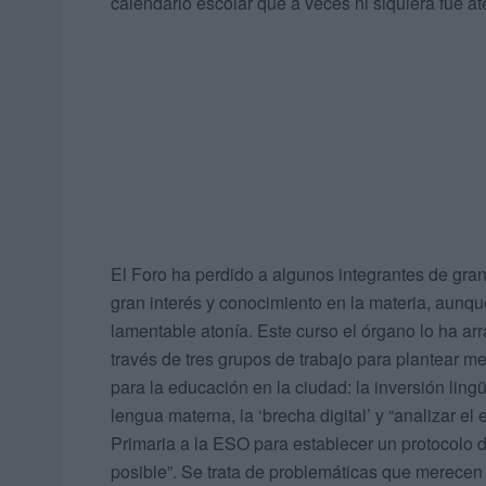
calendario escolar que a veces ni siquiera fue at
El Foro ha perdido a algunos integrantes de gra
gran interés y conocimiento en la materia, aunq
lamentable atonía. Este curso el órgano lo ha arr
través de tres grupos de trabajo para plantear m
para la educación en la ciudad: la inversión lin
lengua materna, la ‘brecha digital’ y “analizar e
Primaria a la ESO para establecer un protocolo 
posible”. Se trata de problemáticas que merecen