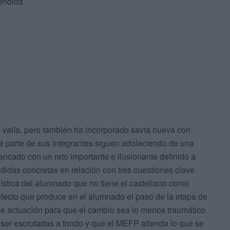
endida.
n valía, pero también ha incorporado savia nueva con
ue parte de sus integrantes siguen adoleciendo de una
ancado con un reto importante e ilusionante definido a
edidas concretas en relación con tres cuestiones clave
güística del alumnado que no tiene el castellano como
l efecto que produce en el alumnado el paso de la etapa de
de actuación para que el cambio sea lo menos traumático
 ser escrutadas a fondo y que el MEFP atienda lo que se