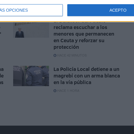
HACE 27 MINUTOS
ÁS OPCIONES
ACEPTO
El Defensor del Pueblo
e
reclama escuchar a los
"
menores que permanecen
en Ceuta y reforzar su
protección
HACE 42 MINUTOS
na
La Policía Local detiene a un
de
magrebí con un arma blanca
as
en la vía pública
HACE 1 HORA