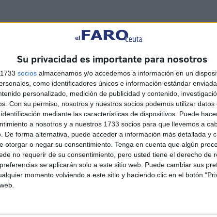
Su privacidad es importante para nosotros
s 1733
socios
almacenamos y/o accedemos a información en un disposit
sonales, como identificadores únicos e información estándar enviada 
ntenido personalizado, medición de publicidad y contenido, investigaci
os.
Con su permiso, nosotros y nuestros socios podemos utilizar datos 
identificación mediante las características de dispositivos. Puede hacer
ntimiento a nosotros y a nuestros 1733 socios para que llevemos a ca
. De forma alternativa, puede acceder a información más detallada y 
e otorgar o negar su consentimiento.
Tenga en cuenta que algún proc
de no requerir de su consentimiento, pero usted tiene el derecho de r
referencias se aplicarán solo a este sitio web. Puede cambiar sus pref
alquier momento volviendo a este sitio y haciendo clic en el botón "Pri
Sira Rego, sobre el posible
 web.
se
regreso de los menores a
Marruecos: “La prioridad es
la reagrupación familiar”