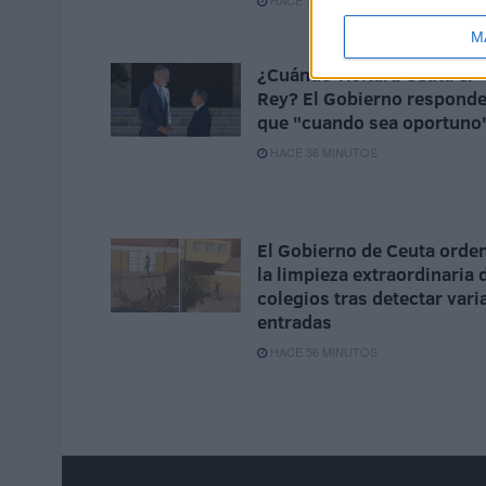
HACE 17 MINUTOS
M
¿Cuándo visitará Ceuta el
Rey? El Gobierno respond
que "cuando sea oportuno
HACE 36 MINUTOS
El Gobierno de Ceuta orde
la limpieza extraordinaria 
colegios tras detectar vari
entradas
HACE 56 MINUTOS