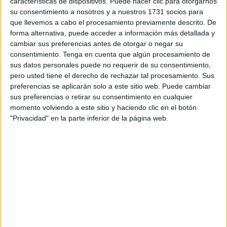
características de dispositivos. Puede hacer clic para otorgarnos
abono debe realizarse a mes vencido (entre el día 1 y el 4
su consentimiento a nosotros y a nuestros 1731 socios para
que llevemos a cabo el procesamiento previamente descrito. De
del mes siguiente), la realidad para el pensionista, también
forma alternativa, puede acceder a información más detallada y
los vecinos de Ceuta, es distinta debido a la gestión de las
cambiar sus preferencias antes de otorgar o negar su
entidades financieras.
consentimiento.
Tenga en cuenta que algún procesamiento de
sus datos personales puede no requerir de su consentimiento,
Hay que recordar entonces que la mayoría de los
bancos
pero usted tiene el derecho de rechazar tal procesamiento. Sus
adelantan el ingreso de las pensiones
.
Esto permite que
preferencias se aplicarán solo a este sitio web. Puede cambiar
sus preferencias o retirar su consentimiento en cualquier
los beneficiarios reciban su prestación habitualmente entre
momento volviendo a este sitio y haciendo clic en el botón
los
días 21 y 25 de cada mes
, ofreciendo un alivio
"Privacidad" en la parte inferior de la página web.
económico.
Calendario de pagos por entidad
bancaria
Según la información disponible para este mes de mayo,
las fechas estimadas en las que los principales bancos
procesan los pagos son las siguientes:
Bankinter