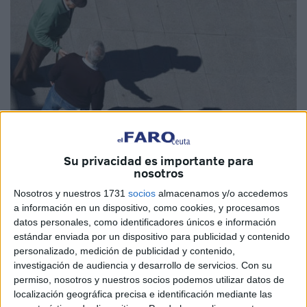
Su privacidad es importante para
nosotros
Imagen de archivo
Nosotros y nuestros 1731
socios
almacenamos y/o accedemos
a información en un dispositivo, como cookies, y procesamos
datos personales, como identificadores únicos e información
estándar enviada por un dispositivo para publicidad y contenido
Es fundamental entender que existe un desfase temporal
personalizado, medición de publicidad y contenido,
investigación de audiencia y desarrollo de servicios.
Con su
entre el trámite administrativo y el dinero disponible en
permiso, nosotros y nuestros socios podemos utilizar datos de
cuenta cuando se trata de las
pensiones
. Y es que
localización geográfica precisa e identificación mediante las
aunque la
Seguridad Social
estipula legalmente que el