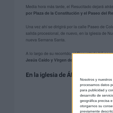
Media hora más tarde, el Resucitado dejará atrás 
por Plaza de la Constitución y el Paseo del Re
Una vez ahí se dirigirá por la calle Paseo de Col
salida procesional, de nuevo, en la iglesia de N
nueva Semana Santa.
A lo largo de su recorrido, el Resucitado
irá aco
Jesús Caído y Virgen de la Amargura de Ceut
En la iglesia de África por las ob
Nosotros y nuestro
procesamos datos per
para publicidad y co
desarrollo de servici
geográfica precisa e 
otorgarnos su conse
previamente descrito