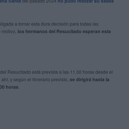
na Santa
del pasado 2024
no pudo realizar su salida
igada a tomar esta dura decisión para todas las
e motivo,
los hermanos del Resucitado esperan esta
a del Resucitado está prevista a las 11.30 horas desde el
ahí, y según el itinerario previsto,
se dirigirá hasta la
.00 horas
.