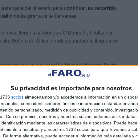
esta parte del itinerario para c
ontinuar su recorrido
vellín
hasta girar a calle Cervantes.
ón hasta llegar a Jáudenes y O’Donnell y finalizar su
uestra Señora de África, donde aguardará la llegada de
mpañado por la Agrupación Musical Nuestro Padre
a
.
Su privacidad es importante para nosotros
ras de la Catedral
s 1733
socios
almacenamos y/o accedemos a información en un disposit
sonales, como identificadores únicos e información estándar enviada 
ntenido personalizado, medición de publicidad y contenido, investigaci
os.
Con su permiso, nosotros y nuestros socios podemos utilizar datos 
identificación mediante las características de dispositivos. Puede hacer
ntimiento a nosotros y a nuestros 1733 socios para que llevemos a ca
. De forma alternativa, puede acceder a información más detallada y 