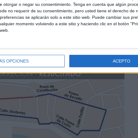
e otorgar o negar su consentimiento.
Tenga en cuenta que algún proc
e encuentra ubicado en la
Santa Iglesia Catedral
,
de no requerir de su consentimiento, pero usted tiene el derecho de r
nal. Sin embargo,
debido a las obras que se están
referencias se aplicarán solo a este sitio web. Puede cambiar sus pref
a imagen se encuentra en la Iglesia de Nuestra Señora
alquier momento volviendo a este sitio y haciendo clic en el botón "Pri
 web.
 del Resucitado se llevará a cabo desde este
ÁS OPCIONES
ACEPTO