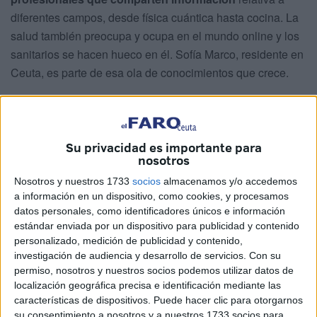
diferentes campos, desde física cuántica hasta cocina. La
salud también preocupa y ocupa en el mundo online y los
sanitarios se hacen hueco en él. Sofía Marco, residente en
Ceuta, es parte de esa ola de conocimientos que crece.
Originaria de Albacete,
la joven enfermera
se prepara
para
ser matrona
tras
finalizar su etapa formativa
en
Pediatría. Paralelamente a sus labores en el HUCE,
Su privacidad es importante para
publica contenidos
relacionados con ambas
nosotros
especialidades.
Nosotros y nuestros 1733
socios
almacenamos y/o accedemos
a información en un dispositivo, como cookies, y procesamos
El público objetivo de su canal en Instagram
datos personales, como identificadores únicos e información
@sophie_marpeiir lo componen fundamentalmente
estándar enviada por un dispositivo para publicidad y contenido
estudiantes como ella y padres
. Lleva al pie del cañón
personalizado, medición de publicidad y contenido,
investigación de audiencia y desarrollo de servicios.
Con su
tres años y pretende continuar con esta segunda faceta
permiso, nosotros y nuestros socios podemos utilizar datos de
comunicativa. “Me gustaría mantenerlo en el tiempo y
localización geográfica precisa e identificación mediante las
dedicarme más a ello cuando esté más disponible. Voy
características de dispositivos. Puede hacer clic para otorgarnos
llevando como puedo el hecho de trabajar a tiempo
su consentimiento a nosotros y a nuestros 1733 socios para