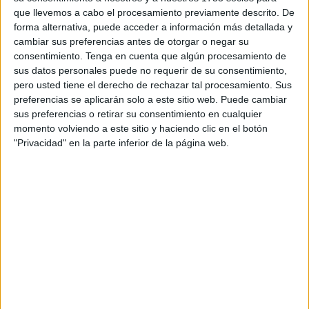
que llevemos a cabo el procesamiento previamente descrito. De
completo, estar en las redes y la vida personal”, explica.
forma alternativa, puede acceder a información más detallada y
cambiar sus preferencias antes de otorgar o negar su
Apoyo virtual
consentimiento.
Tenga en cuenta que algún procesamiento de
sus datos personales puede no requerir de su consentimiento,
Los primeros también se sirven de su rincón como un lugar
pero usted tiene el derecho de rechazar tal procesamiento. Sus
preferencias se aplicarán solo a este sitio web. Puede cambiar
en el que desahogarse. El estrés que genera el
sus preferencias o retirar su consentimiento en cualquier
aprendizaje los lleva a escribir mensajes a Sofía.
momento volviendo a este sitio y haciendo clic en el botón
“Contactan muchos por ese tema y
preguntan cómo
"Privacidad" en la parte inferior de la página web.
gestionarlo
. Estoy con una segunda especialidad, lo que
requiere mucho esfuerzo mental. Son muchas horas”.
“He estado tanto tiempo estudiando oposiciones y
trabajando que estoy acostumbrada a hacer test y a darle
vueltas al temario.
He pasado por ahí
. Estaba tan
aburrida en ese tiempo en el que me preparaba que decidí
hacer esta cuenta”, relata.
Orientado a los alumnos de la carrera, les ofrece