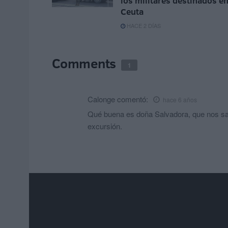
los militares destinados e
Ceuta
HACE 2 DÍAS
Comments
1
Calonge
comentó:
hace 6 años
Qué buena es doña Salvadora, que nos salv
excursión.