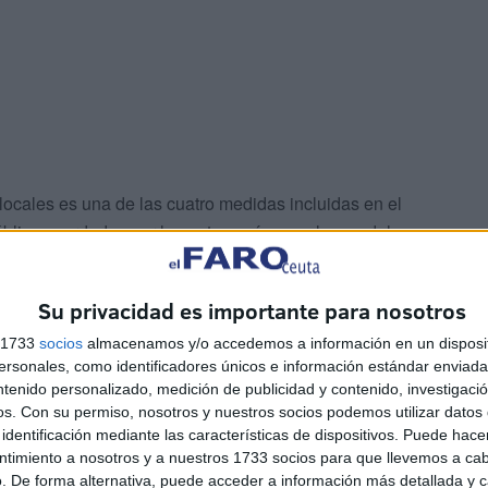
 locales es una de las cuatro medidas incluidas en el
blica acordadas por las autonomías en el seno del
 Salud (SNS) del pasado 9 de septiembre.
Su privacidad es importante para nosotros
 la participación activa de los ayuntamientos y las
s 1733
socios
almacenamos y/o accedemos a información en un disposit
 de la salud pública es esencial.
sonales, como identificadores únicos e información estándar enviada 
ntenido personalizado, medición de publicidad y contenido, investigaci
os.
Con su permiso, nosotros y nuestros socios podemos utilizar datos 
identificación mediante las características de dispositivos. Puede hacer
ntimiento a nosotros y a nuestros 1733 socios para que llevemos a ca
. De forma alternativa, puede acceder a información más detallada y 