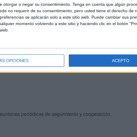
e otorgar o negar su consentimiento.
Tenga en cuenta que algún proc
de no requerir de su consentimiento, pero usted tiene el derecho de r
la ciudadanía, facilitando el cumplimiento de las
referencias se aplicarán solo a este sitio web. Puede cambiar sus pref
a y, de forma muy importante, apoyando a las personas
alquier momento volviendo a este sitio y haciendo clic en el botón "Pri
s sociales de la crisis. También en la fase actual su
 web.
a epidemia.
ran importancia potenciar y estrechar la interlocución con
nación y respuesta frente al virus.
ÁS OPCIONES
ACEPTO
euniones periódicas de seguimiento y cooperación.