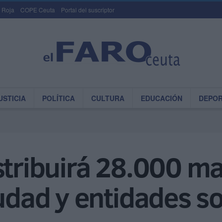
 Roja
COPE Ceuta
Portal del suscriptor
USTICIA
POLÍTICA
CULTURA
EDUCACIÓN
DEPO
stribuirá 28.000 ma
iudad y entidades so