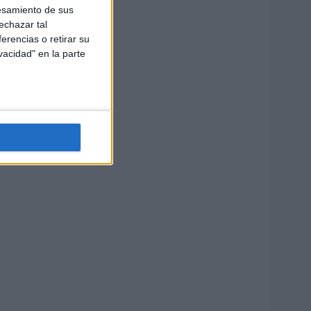
esamiento de sus
echazar tal
erencias o retirar su
vacidad" en la parte