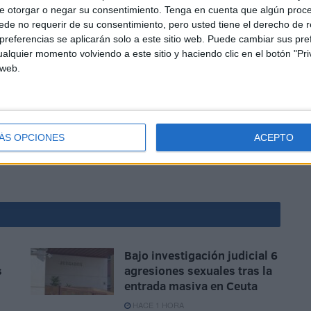
e otorgar o negar su consentimiento.
Tenga en cuenta que algún proc
de no requerir de su consentimiento, pero usted tiene el derecho de r
referencias se aplicarán solo a este sitio web. Puede cambiar sus pref
icio eficiente, sus ciudadanos responden.
alquier momento volviendo a este sitio y haciendo clic en el botón "Pri
 web.
ÁS OPCIONES
ACEPTO
al todo es ponerse y tener ganas.
Bajo investigación judicial 6
s
agresiones sexuales tras la
entrada masiva en Ceuta
HACE 1 HORA