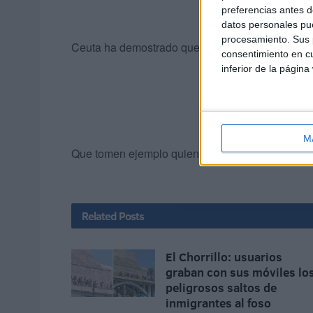
preferencias antes d
datos personales pue
procesamiento. Sus p
Ceuta ha demostrado que, si se le ofrece un serv
consentimiento en cu
inferior de la página
M
Que tomen ejemplo quienes lo consideren, al fin
Related
Posts
El Chorrillo: usuarios
graban con sus móviles lo
peligrosos saltos de
inmigrantes al foso