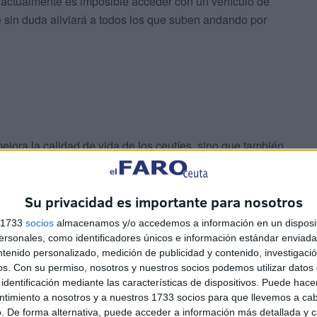
ue actualmente es imposible acceder con un vehículo de
 sin duda aliviará a todos los que suben andando por
jora la calidad de vida de los ceutíes, sino que también
 y moderna. La apuesta por los vehículos híbridos,
 alinearse con las políticas de transporte urbano
Su privacidad es importante para nosotros
des europeas.
s 1733
socios
almacenamos y/o accedemos a información en un disposit
necesario que esta transformación venga acompañada de
sonales, como identificadores únicos e información estándar enviada 
ntenido personalizado, medición de publicidad y contenido, investigaci
 conectividad entre barrios.
os.
Con su permiso, nosotros y nuestros socios podemos utilizar datos 
identificación mediante las características de dispositivos. Puede hacer
ntimiento a nosotros y a nuestros 1733 socios para que llevemos a ca
. De forma alternativa, puede acceder a información más detallada y 