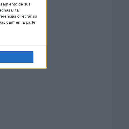
esamiento de sus
echazar tal
erencias o retirar su
vacidad" en la parte