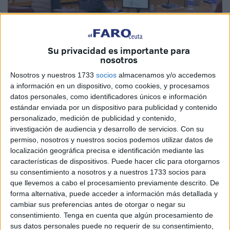
Su privacidad es importante para
nosotros
Nosotros y nuestros 1733
socios
almacenamos y/o accedemos
a información en un dispositivo, como cookies, y procesamos
datos personales, como identificadores únicos e información
El Gobierno de Ceuta llega al ecuador de la legislatura
estándar enviada por un dispositivo para publicidad y contenido
con el anuncio de una remodelación en su estructura, que
personalizado, medición de publicidad y contenido,
pasa a tener dos vicepresidencias. La primera recae en el
investigación de audiencia y desarrollo de servicios.
Con su
actual portavoz, Alejandro Ramírez, y la segunda en la
permiso, nosotros y nuestros socios podemos utilizar datos de
consejera de Hacienda, Kissy Chandiramani. Pero quizás
localización geográfica precisa e identificación mediante las
características de dispositivos. Puede hacer clic para otorgarnos
lo más llamativo ha sido la entrada en el Ejecutivo del
su consentimiento a nosotros y a nuestros 1733 socios para
hasta ahora único diputado del PP sin competencias,
que llevemos a cabo el procesamiento previamente descrito. De
Rafael Martínez Peñalver.
forma alternativa, puede acceder a información más detallada y
cambiar sus preferencias antes de otorgar o negar su
La decisión de cualquier reajuste en un equipo de
consentimiento.
Tenga en cuenta que algún procesamiento de
gobierno corresponde exclusivamente a su máximo
sus datos personales puede no requerir de su consentimiento,