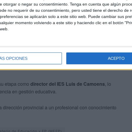
ia en educación
e otorgar o negar su consentimiento.
Tenga en cuenta que algún proc
de no requerir de su consentimiento, pero usted tiene el derecho de r
referencias se aplicarán solo a este sitio web. Puede cambiar sus pref
ado a circular un nombre como posible sustituto:
alquier momento volviendo a este sitio y haciendo clic en el botón "Pri
iamente reconocida en el ámbito educativo, con una
 web.
fesional.
ÁS OPCIONES
ACEPTO
 su etapa como
director del IES Luis de Camoens
, lo
encia en gestión educativa.
 la dirección provincial a un profesional con conocimiento
isterio de Educación y FP (MEFP)