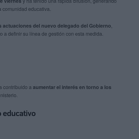
te viernes
y ha tenido una rápida difusión, generando
la comunidad educativa.
s actuaciones del nuevo delegado del Gobierno
,
 a definir su línea de gestión con esta medida.
ha contribuido a
aumentar el interés en torno a los
nisterio.
o educativo