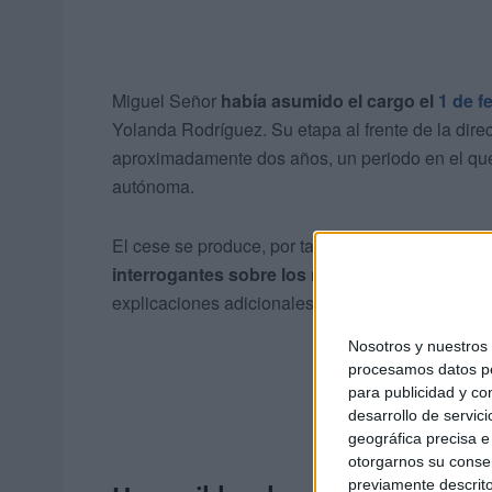
Miguel Señor
había asumido el cargo el
1 de f
Yolanda Rodríguez. Su etapa al frente de la dire
aproximadamente dos años, un periodo en el que 
autónoma.
El cese se produce, por tanto, antes de completa
interrogantes sobre los motivos
y el contexto 
explicaciones adicionales al respecto.
Nosotros y nuestro
procesamos datos per
para publicidad y co
desarrollo de servici
geográfica precisa e 
otorgarnos su conse
previamente descrito