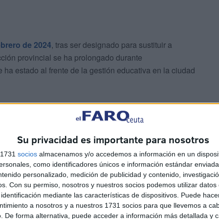
ebrero de 2024
, tras ser designado para sustituir a
cción provincial se ha prolongado durante
ha estado al frente de la gestión educativa en la ciudad
r un ciclo más largo en el puesto, lo que ha generado
de la decisión, aunque por el momento no se han ofrecido
Su privacidad es importante para nosotros
s 1731
socios
almacenamos y/o accedemos a información en un disposit
sonales, como identificadores únicos e información estándar enviada 
ntenido personalizado, medición de publicidad y contenido, investigaci
os.
Con su permiso, nosotros y nuestros socios podemos utilizar datos 
identificación mediante las características de dispositivos. Puede hacer
ntimiento a nosotros y a nuestros 1731 socios para que llevemos a ca
. De forma alternativa, puede acceder a información más detallada y 