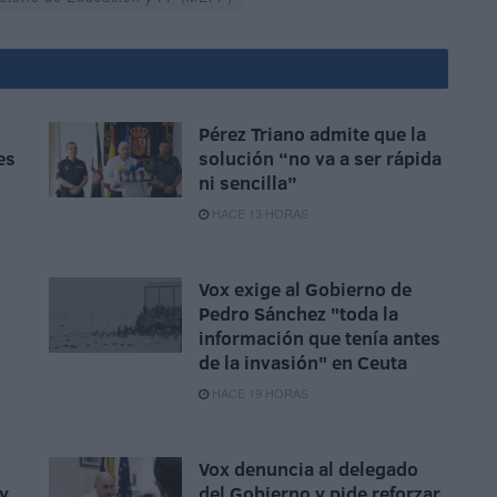
Pérez Triano admite que la
es
solución “no va a ser rápida
ni sencilla”
HACE 13 HORAS
Vox exige al Gobierno de
Pedro Sánchez "toda la
información que tenía antes
de la invasión" en Ceuta
HACE 19 HORAS
Vox denuncia al delegado
y
del Gobierno y pide reforzar