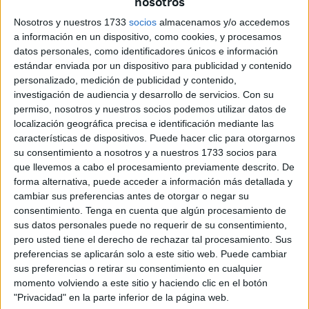
nosotros
Edificio San Rafael, portales A y B
, tras constatarse el
Nosotros y nuestros 1733
socios
almacenamos y/o accedemos
cumplimiento de todos los requisitos establecidos en la
a información en un dispositivo, como cookies, y procesamos
convocatoria pública de ayudas para inmuebles sujetos o
datos personales, como identificadores únicos e información
estándar enviada por un dispositivo para publicidad y contenido
que hayan estado sujetos a
regímenes de protección
personalizado, medición de publicidad y contenido,
pública
.
investigación de audiencia y desarrollo de servicios.
Con su
permiso, nosotros y nuestros socios podemos utilizar datos de
La propuesta, publicada este martes 6 de mayo en el
localización geográfica precisa e identificación mediante las
Boletín Oficial de la Ciudad de Ceuta (BOCCE)
,
características de dispositivos. Puede hacer clic para otorgarnos
responde al procedimiento iniciado por el
Consejo de
su consentimiento a nosotros y a nuestros 1733 socios para
que llevemos a cabo el procesamiento previamente descrito. De
Gobierno
en febrero de 2023 y culmina con la aceptación
forma alternativa, puede acceder a información más detallada y
formal de la ayuda por parte de la
comunidad de
cambiar sus preferencias antes de otorgar o negar su
propietarios
, representada por Moisés Bentata Nahon.
consentimiento.
Tenga en cuenta que algún procesamiento de
sus datos personales puede no requerir de su consentimiento,
La cuantía máxima a subvencionar asciende a
336.000
pero usted tiene el derecho de rechazar tal procesamiento. Sus
euros
, aunque el importe solicitado por los propietarios fue
preferencias se aplicarán solo a este sitio web. Puede cambiar
sus preferencias o retirar su consentimiento en cualquier
algo menor:
285.637,86 euros
. Finalmente, la ayuda
momento volviendo a este sitio y haciendo clic en el botón
concedida se ha fijado en
274.651,78 euros
, mientras que
"Privacidad" en la parte inferior de la página web.
la aportación privada asumida por la comunidad será de