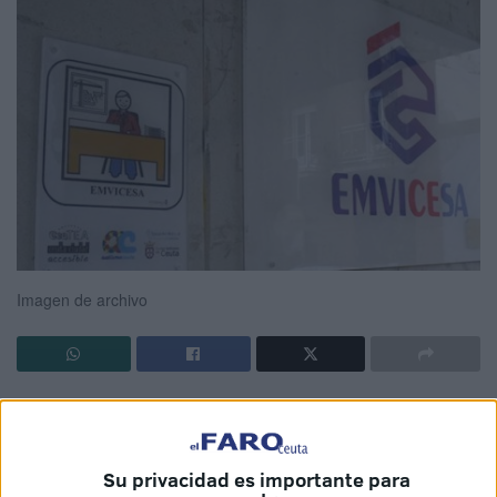
Imagen de archivo
La
Ciudad Autónoma de Ceuta
ha aprobado de forma
definitiva una
subvención directa
de
274.651,78 euros
para la
rehabilitación de un edificio residencial
ubicado
Su privacidad es importante para
en la
Avenida Ejército Español
, concretamente el