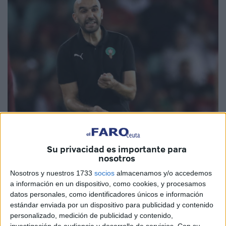
EFE
Su privacidad es importante para
nosotros
Nosotros y nuestros 1733
socios
almacenamos y/o accedemos
a información en un dispositivo, como cookies, y procesamos
El seleccionador de Marruecos, Walid Regragui, en
datos personales, como identificadores únicos e información
vísperas de jugarse contra Francia el pase a la final del
estándar enviada por un dispositivo para publicidad y contenido
Mundial de Qatar sostiene que pueden "dar la sorpresa"
personalizado, medición de publicidad y contenido,