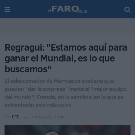
Regragui: "Estamos aquí para
ganar el Mundial, es lo que
buscamos"
El seleccionador de Marruecos sostiene que
pueden "dar la sorpresa" frente al "mejor equipo
del mundo", Francia, en la semifinal en la que se
enfrentarán este miércoles
Por
EFE
13/12/2022 - 10:40