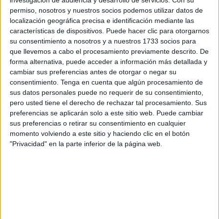
frente al "mejor equipo del mundo", al que pretende
investigación de audiencia y desarrollo de servicios.
Con su
permiso, nosotros y nuestros socios podemos utilizar datos de
doblegar "con fervor y espíritu colectivo".
localización geográfica precisa e identificación mediante las
características de dispositivos. Puede hacer clic para otorgarnos
"Todavía tenemos hambre y no estamos cansados",
su consentimiento a nosotros y a nuestros 1733 socios para
asegura el técnico como aviso a quienes consideran que
que llevemos a cabo el procesamiento previamente descrito. De
Marruecos llega más fatigada que Francia y con los
forma alternativa, puede acceder a información más detallada y
deberes ya hechos.
cambiar sus preferencias antes de otorgar o negar su
consentimiento.
Tenga en cuenta que algún procesamiento de
El seleccionador, auténtica revelación del torneo, cree que
sus datos personales puede no requerir de su consentimiento,
pero usted tiene el derecho de rechazar tal procesamiento. Sus
ya no sirve mirar más las estadísticas, porque "han
preferencias se aplicarán solo a este sitio web. Puede cambiar
fracasado". "Al principio de la competición nos daban un
sus preferencias o retirar su consentimiento en cualquier
0,01 % de opciones de ganar. Ahora supongo que nos
momento volviendo a este sitio y haciendo clic en el botón
darán más. Vamos a tirar por tierra esas estadísticas",
"Privacidad" en la parte inferior de la página web.
bromea Regragui, que sin embargo cree que sería "un
salto atrás" conformarse con lo logrado.
"Yo busco un cambio de mentalidad profundo. Si nos
contentamos con la semifinal no habremos roto esa
frontera. Estamos aquí para ganar el Mundial. Puede