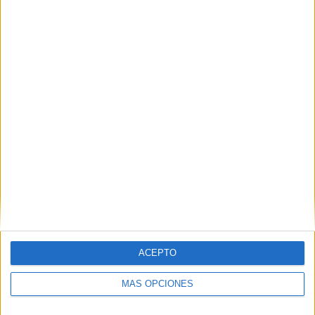
nuevas seguirán huyendo de la repatriación que temen.
Tags:
Menores Extranjeros No Acompañados (MENA)
Policía Nacional
Puerto
ACEPTO
Related
Posts
MÁS OPCIONES
El entorno de la sede de la Policía en