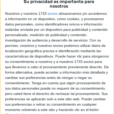
Su privacidad es importante para
allí con la intención de colarse como polizones en los
nosotros
barcos que salen hacia la Península tras escaparse de los
Nosotros y nuestros 1733
socios
almacenamos y/o accedemos
centros después de acceder los días 17 y 18 de mayo por
a información en un dispositivo, como cookies, y procesamos
los espigones.
datos personales, como identificadores únicos e información
estándar enviada por un dispositivo para publicidad y contenido
En el operativo han participado más de una decena de
personalizado, medición de publicidad y contenido,
agentes de la Policía Nacional y varios de la Portuaria,
investigación de audiencia y desarrollo de servicios.
Con su
introduciendo en sus furgones a tres menores a los que les
permiso, nosotros y nuestros socios podemos utilizar datos de
han intentado convencer de que se fueran con ellos, les
localización geográfica precisa e identificación mediante las
características de dispositivos. Puede hacer clic para otorgarnos
han explicado que les iban a dar bocadillos y comida y
su consentimiento a nosotros y a nuestros 1733 socios para
que las escolleras no es un buen lugar para vivir, sino que
que llevemos a cabo el procesamiento previamente descrito. De
están mejor en los centros de menores que hay
forma alternativa, puede acceder a información más detallada y
habilitados. Otros niños que había por la zona se
cambiar sus preferencias antes de otorgar o negar su
consentimiento.
Tenga en cuenta que algún procesamiento de
escaparon.
sus datos personales puede no requerir de su consentimiento,
pero usted tiene el derecho de rechazar tal procesamiento. Sus
Uno de ellos es Hamed, de solo 12 años, quien confiesa
preferencias se aplicarán solo a este sitio web. Puede cambiar
que hace todo lo posible a diario para salir de Ceuta e irse
sus preferencias o retirar su consentimiento en cualquier
a la Península. Si lo consigue, cree que su vida será mejor.
momento volviendo a este sitio y haciendo clic en el botón