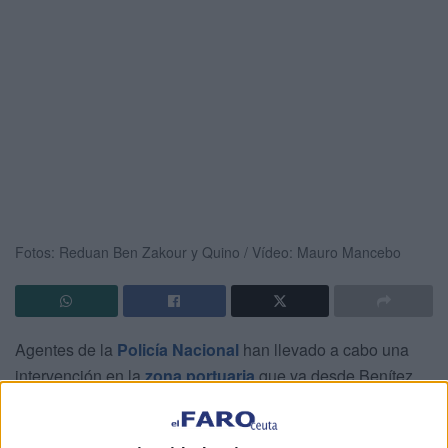
Fotos: Reduan Ben Zakour y Quino / Vídeo: Mauro Mancebo
Agentes de la
Policía Nacional
han llevado a cabo una
intervención en la
zona portuaria
que va desde Benítez
hasta Muelle Alfau, en Ceuta, para intentar desalojar de
las escolleras a los numerosos
menores
que se ocultan