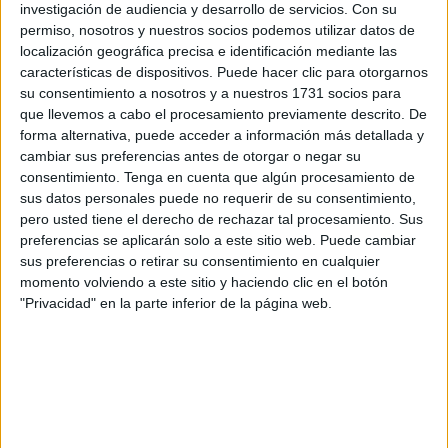
lucrativo de un negocio surgido del ingenio de los
investigación de audiencia y desarrollo de servicios.
Con su
delincuentes para burlar el cierre fronterizo. El
permiso, nosotros y nuestros socios podemos utilizar datos de
funcionamiento era claro:
hachís de Marruecos a Ceuta;
localización geográfica precisa e identificación mediante las
características de dispositivos. Puede hacer clic para otorgarnos
cocaína y pastillas, a la inversa
. Pero también intentos
su consentimiento a nosotros y a nuestros 1731 socios para
que fueron frustrados para introducir droga y teléfonos
que llevemos a cabo el procesamiento previamente descrito. De
móviles en
la prisión de Mendizábal
. Según fuentes de la
forma alternativa, puede acceder a información más detallada y
investigación consultadas por
El Faro de Ceuta
, consta la
cambiar sus preferencias antes de otorgar o negar su
consentimiento.
Tenga en cuenta que algún procesamiento de
intervención de un dron con cargamento destinado a
sus datos personales puede no requerir de su consentimiento,
presos de la penitenciaría y son varias las intentonas
pero usted tiene el derecho de rechazar tal procesamiento. Sus
reconocidas que se llevaron a cabo para hacer prosperar
preferencias se aplicarán solo a este sitio web. Puede cambiar
este uso perverso de las nuevas tecnologías.
sus preferencias o retirar su consentimiento en cualquier
momento volviendo a este sitio y haciendo clic en el botón
Los narcodrones estaban explotados al límite por quienes
"Privacidad" en la parte inferior de la página web.
movían el negocio, sustentado en una red piramidal con su
cabecilla al frente y los colaboradores de enlaces. En un
solo pase se podía amortizar el precio del dron: 12.000
euros. Aunque también los había más sofisticados aún.