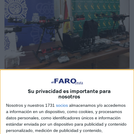
Su privacidad es importante para
nosotros
La operación Rond-Hornet
, fruto de la ejemplar
Nosotros y nuestros 1731
socios
almacenamos y/o accedemos
colaboración entre la Guardia Civil y la Policía Nacional
a información en un dispositivo, como cookies, y procesamos
datos personales, como identificadores únicos e información
para desmantelar una red de narcodrones que traficaba
estándar enviada por un dispositivo para publicidad y contenido
entre Ceuta y
Marruecos
, ha puesto en evidencia lo
personalizado, medición de publicidad y contenido,