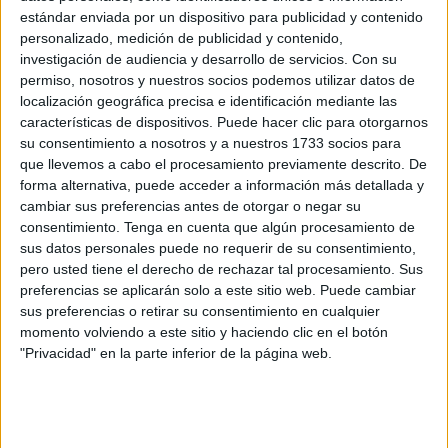
agresión ocurrida en Chiclana cuando un individuo ha
estándar enviada por un dispositivo para publicidad y contenido
entrado en un cuartel de la Guardia Civil causando
personalizado, medición de publicidad y contenido,
lesiones a 8 guardias.
investigación de audiencia y desarrollo de servicios.
Con su
permiso, nosotros y nuestros socios podemos utilizar datos de
Una demanda a la que se han sumado otros colectivos
localización geográfica precisa e identificación mediante las
características de dispositivos. Puede hacer clic para otorgarnos
como la Asociación Unificada de Guardias Civiles
su consentimiento a nosotros y a nuestros 1733 socios para
(AUGC), que ha compartido en sus redes sociales algunas
que llevemos a cabo el procesamiento previamente descrito. De
imágenes de lo sucedido. "Con un simple táser estaríamos
forma alternativa, puede acceder a información más detallada y
hablando de una detención más", ha reflexionado sobre el
cambiar sus preferencias antes de otorgar o negar su
consentimiento.
Tenga en cuenta que algún procesamiento de
incidente ocurrido localidad gaditana.
sus datos personales puede no requerir de su consentimiento,
pero usted tiene el derecho de rechazar tal procesamiento. Sus
Por su parte, IGC lamenta la continua negativa del
preferencias se aplicarán solo a este sitio web. Puede cambiar
Ejecutivo a reconocer a las FCSE como profesión de
sus preferencias o retirar su consentimiento en cualquier
riesgo.
momento volviendo a este sitio y haciendo clic en el botón
"Privacidad" en la parte inferior de la página web.
Los hechos se produjeron en el la noche del sábado al
domingo cuando varios guardias civiles fueron agredidos
por un hombre en la localidad de Chiclana.