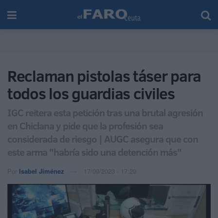
Reclaman pistolas táser para
todos los guardias civiles
IGC reitera esta petición tras una brutal agresión
en Chiclana y pide que la profesión sea
considerada de riesgo | AUGC asegura que con
este arma "habría sido una detención más"
Por
Isabel Jiménez
17/09/2023 - 17:29