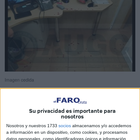
Imagen cedida
La
asociación
profesional Independientes de la
Guardia
Su privacidad es importante para
nosotros
Civil
(IGC) reclama que la Benemérita sea considerada
profesión de riesgo y que todos los agentes, también en
Nosotros y nuestros 1733
socios
almacenamos y/o accedemos
a información en un dispositivo, como cookies, y procesamos
Ceuta, tengan pistolas
táser
. Lo reclama tras la brutal
datos personales, como identificadores únicos e información