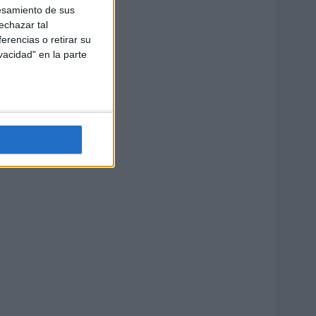
esamiento de sus
echazar tal
erencias o retirar su
vacidad" en la parte