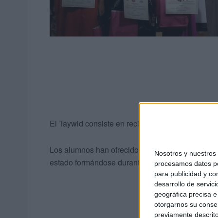
El Taywid consiste en recitar el Corán, no leerlo,
Los alumnos han ofrecido un gran recital, mostra
Nosotros y nuestro
estado formándose durante un mes para poder real
procesamos datos per
para publicidad y co
desarrollo de servici
geográfica precisa e 
otorgarnos su conse
previamente descrito