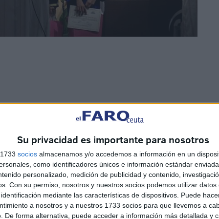
 por lo que es recitado
como si de un poema
se tratara.
Su privacidad es importante para nosotros
ndo todo el esfuerzo detrás de él.
Los jóvenes
han
s 1733
socios
almacenamos y/o accedemos a información en un disposit
izar el recital.
sonales, como identificadores únicos e información estándar enviada 
ntenido personalizado, medición de publicidad y contenido, investigaci
os.
Con su permiso, nosotros y nuestros socios podemos utilizar datos 
identificación mediante las características de dispositivos. Puede hacer
ntimiento a nosotros y a nuestros 1733 socios para que llevemos a ca
. De forma alternativa, puede acceder a información más detallada y 