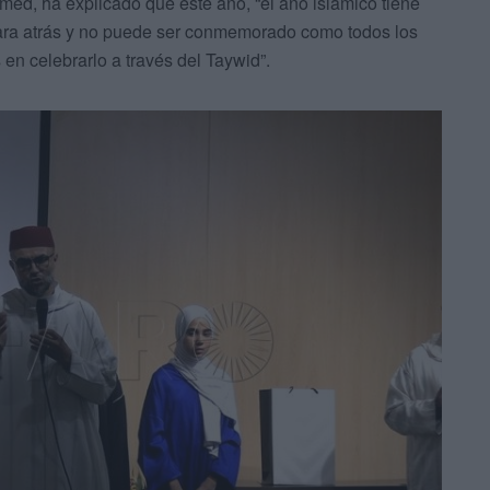
hamed, ha explicado que este año, “el año islámico tiene
para atrás y no puede ser conmemorado como todos los
en celebrarlo a través del Taywid”.