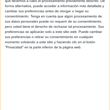
trabajando durante semanas.
que llevemos a cabo el procesamiento previamente descrito. De
forma alternativa, puede acceder a información más detallada y
Este acto
se incluye en el programa de actividades
de
cambiar sus preferencias antes de otorgar o negar su
consentimiento.
Tenga en cuenta que algún procesamiento de
Ramadán
que ha sido preparado por el centro
con motivo
sus datos personales puede no requerir de su consentimiento,
del mes sagrado.
Al término los participantes han recibido
pero usted tiene el derecho de rechazar tal procesamiento. Sus
un obsequio.
preferencias se aplicarán solo a este sitio web. Puede cambiar
sus preferencias o retirar su consentimiento en cualquier
Tal y como explica el centro, Taywid es una palabra árabe
momento volviendo a este sitio y haciendo clic en el botón
que significa pronunciación correcta durante la recitación.
"Privacidad" en la parte inferior de la página web.
Se trata de un conjunto de reglas que determinan cómo se
debe leer el
Corán.
“Es recitar el Corán lento, pronunciando las letras claras,
porque esta es una ayuda para entender y reflexionar
sobre el significado”, explican.
“Las reglas del Taywid no fueron hechas por los eruditos.
De hecho, lo único que hicieron fue observar de cerca a
los compañeros del profeta que recitaban como les había