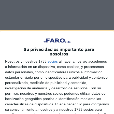
Su privacidad es importante para
nosotros
Imágenes: Joaquín Viera
Nosotros y nuestros 1733
socios
almacenamos y/o accedemos
a información en un dispositivo, como cookies, y procesamos
datos personales, como identificadores únicos e información
estándar enviada por un dispositivo para publicidad y contenido
La sede del campo federativo Emilio Cózar ha acogido
personalizado, medición de publicidad y contenido,
esta tarde en Ceuta un acto de recitación de Taywid del
investigación de audiencia y desarrollo de servicios.
Con su
permiso, nosotros y nuestros socios podemos utilizar datos de
Corán a cargo del
centro cultural Al Idrissi.
Unos quince
localización geográfica precisa e identificación mediante las
alumnos con edades comprendidas entre los 6 y 17 años
características de dispositivos. Puede hacer clic para otorgarnos
han participado en este
recital
para el que han estado
su consentimiento a nosotros y a nuestros 1733 socios para