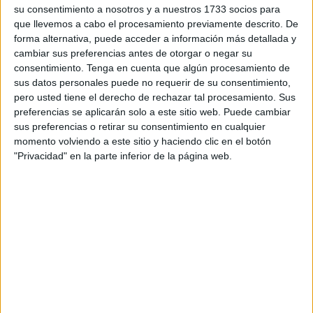
ostenta el título de reina Infantil. Un acontecimiento en el
su consentimiento a nosotros y a nuestros 1733 socios para
que, cada año, intervienen además los titulares de
que llevemos a cabo el procesamiento previamente descrito. De
Festejos, la Delegación del Gobierno y de la
forma alternativa, puede acceder a información más detallada y
cambiar sus preferencias antes de otorgar o negar su
Comandancia General de Ceuta.
consentimiento.
Tenga en cuenta que algún procesamiento de
sus datos personales puede no requerir de su consentimiento,
El alumbrado dará el pistoletazo de saida a seis días
pero usted tiene el derecho de rechazar tal procesamiento. Sus
cargados de eventos y actividades. Mañana día 1 se
preferencias se aplicarán solo a este sitio web. Puede cambiar
desarrollará la gran Cabalgata a las 21.30 horas y a las
sus preferencias o retirar su consentimiento en cualquier
00.00 se subirá al escenario Antonio José. El jueves 2 lo
momento volviendo a este sitio y haciendo clic en el botón
"Privacidad" en la parte inferior de la página web.
hará David Bustamante y se celebrará el Día del Niño. Los
mayores disfrutarán de su tradicional fiesta en el Parque
Marítimo el viernes 3, una jornada en la que los más
pequeños también tendrán su espacio con el musical de
‘La Dama y el Vagabundo’. La ofrenda floral a la Patrona
comenzará a las 20.30 horas del sábado y tendrá
continuidad con un nuevo acto en el Auditorio de la Marina
a las 23.00 horas. “Hemos organizado una jornada de
puertas abiertas para todo aquel que quiera bailar