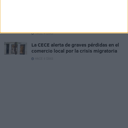
HACE 4 DÍAS
La Ofrenda floral regresa este martes en
una celebración marcada por la
excepcionalidad
HACE 4 DÍAS
La CECE alerta de graves pérdidas en el
comercio local por la crisis migratoria
HACE 5 DÍAS