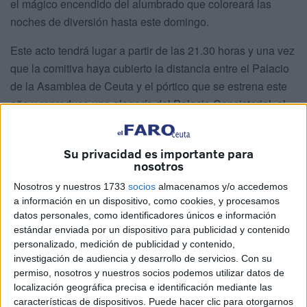
el mágico encendido del alumbrado que coloreará las
noches de diversión hasta este domingo.
Este acto tendrá lugar a partir de las 21.30 horas y una vez
que la comitiva haya cubierto la distancia entre el Palacio
de la Asamblea de Ceuta y el pórtico que se estrena este
año y reproduce una alegoría del Palacio Consistorial, el
cual da la bienvenida a los visitantes al recinto ferial desde
hace más de un lustro. Un edificio emblemático que ha
Su privacidad es importante para
cambiado esta edición como parte de la intención que
nosotros
manifestó hace unos años Festejos de convocar un
Nosotros y nuestros 1733
socios
almacenamos y/o accedemos
concurso de ideas.
a información en un dispositivo, como cookies, y procesamos
datos personales, como identificadores únicos e información
El presidente dará el pistoletazo de salida a estas Fiestas
estándar enviada por un dispositivo para publicidad y contenido
Patronales con el encendido en el que participarán la reina
personalizado, medición de publicidad y contenido,
absoluta, María Castillo Rosa, de la barriada el Centro; la
investigación de audiencia y desarrollo de servicios.
Con su
permiso, nosotros y nuestros socios podemos utilizar datos de
reina juvenil, Sukaina Amar Contreras, representante de
localización geográfica precisa e identificación mediante las
Varela-Valiño; y Ana García Rovira, vecina del Recinto que
características de dispositivos. Puede hacer clic para otorgarnos