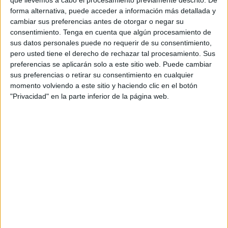
euros (ipsi incluido), y la empresa adjudicataria ha
forma alternativa, puede acceder a información más detallada y
cumplido los plazos previstos de entrega, contemplados
cambiar sus preferencias antes de otorgar o negar su
en la formalización del contrato, para completar el citado
consentimiento.
Tenga en cuenta que algún procesamiento de
suministro.
sus datos personales puede no requerir de su consentimiento,
pero usted tiene el derecho de rechazar tal procesamiento. Sus
Asimismo, “la empresa adjudicataria garantiza la entrega
preferencias se aplicarán solo a este sitio web. Puede cambiar
de los vehículos en perfecto funcionamiento, su
sus preferencias o retirar su consentimiento en cualquier
momento volviendo a este sitio y haciendo clic en el botón
legalización e inspección técnica, el transporte de los
"Privacidad" en la parte inferior de la página web.
mismos hasta la Jefatura de la Policía Local de Ceuta, y se
hace cargo de todos los gastos incluidos los derivados de
la matriculación”, informan desde la Ciudad.
De esta manera, a partir de la fecha de recepción oficial de
los vehículos, ha dado comienzo el periodo de garantía,
que tendrá una duración total de tres años.
Parque móvil de la Policía Local
completado