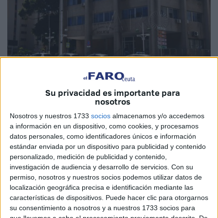
Su privacidad es importante para
nosotros
Imagen de archivo
Nosotros y nuestros 1733
socios
almacenamos y/o accedemos
a información en un dispositivo, como cookies, y procesamos
datos personales, como identificadores únicos e información
estándar enviada por un dispositivo para publicidad y contenido
El Parque Móvil de Ceuta continúa ampliándose. En
personalizado, medición de publicidad y contenido,
concreto, este martes se ha llevado a cabo la recepción de
investigación de audiencia y desarrollo de servicios.
Con su
tres nuevos
vehículos
sin rotular que irán destinados a la
permiso, nosotros y nuestros socios podemos utilizar datos de
Policía Local
de la ciudad autónoma.
localización geográfica precisa e identificación mediante las
características de dispositivos. Puede hacer clic para otorgarnos
El importe total de la contratación ha ascendido a 58.695
su consentimiento a nosotros y a nuestros 1733 socios para
que llevemos a cabo el procesamiento previamente descrito. De