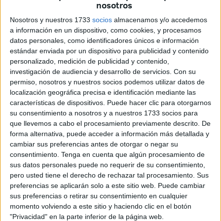
nosotros
reserva
,
Pedro Baños
.
Nosotros y nuestros 1733
socios
almacenamos y/o accedemos
El militar leonés ha expresado su opinión a través de su
a información en un dispositivo, como cookies, y procesamos
perfil personal de la
red social X
(antes conocida como
datos personales, como identificadores únicos e información
estándar enviada por un dispositivo para publicidad y contenido
Twitter), donde ha tachado de
“numerito”
esta noticia de
personalizado, medición de publicidad y contenido,
Donald Trump
.
“No sea que vayamos a dejar de
investigación de audiencia y desarrollo de servicios.
Con su
prestarle atención”
, ha señalado.
permiso, nosotros y nuestros socios podemos utilizar datos de
localización geográfica precisa e identificación mediante las
Asimismo, ha expresado que el líder norteamericano
“es
características de dispositivos. Puede hacer clic para otorgarnos
un maestro de la manipulación social y sabe cómo
su consentimiento a nosotros y a nuestros 1733 socios para
que llevemos a cabo el procesamiento previamente descrito. De
enviar los mensajes adecuados para estar
forma alternativa, puede acceder a información más detallada y
permanentemente en el candelero”
, aludiendo a las
cambiar sus preferencias antes de otorgar o negar su
múltiples y estrafalarias medidas
que ha anunciado en
consentimiento.
Tenga en cuenta que algún procesamiento de
sus escasos 100 días de mandato.
sus datos personales puede no requerir de su consentimiento,
pero usted tiene el derecho de rechazar tal procesamiento. Sus
Cada día un numerito.
preferencias se aplicarán solo a este sitio web. Puede cambiar
sus preferencias o retirar su consentimiento en cualquier
No sea que vayamos a dejar de prestarle
momento volviendo a este sitio y haciendo clic en el botón
atención.
"Privacidad" en la parte inferior de la página web.