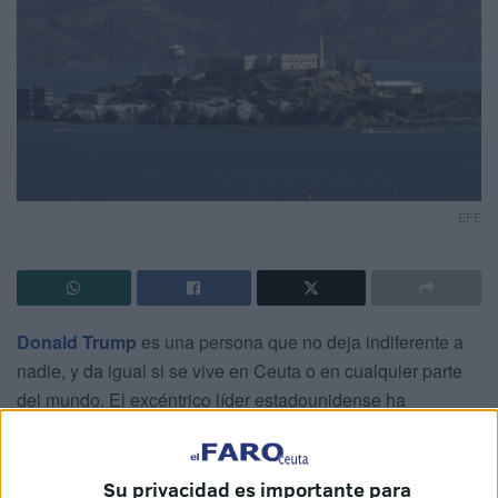
EFE
Donald Trump
es una persona que no deja indiferente a
nadie, y da igual si se vive en Ceuta o en cualquier parte
del mundo. El excéntrico líder estadounidense ha
anunciado ahora la
reapertura de la
cárcel
de Alcatraz
,
una medida a la que ha reaccionado el conocido
coronel
de infantería del Ejército de Tierra en situación de
Su privacidad es importante para