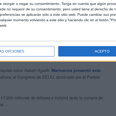
e otorgar o negar su consentimiento.
Tenga en cuenta que algún proc
de no requerir de su consentimiento, pero usted tiene el derecho de r
referencias se aplicarán solo a este sitio web. Puede cambiar sus pref
alquier momento volviendo a este sitio y haciendo clic en el botón "Pri
 web.
Screenshot
equilibrio militar en el norte de
ÁS OPCIONES
ACEPTO
rroquíes como
Sabah Agadir
,
Marruecos presentó esta
 ahora, el Congreso de EEUU, dominado por el Partido
17.000 millones de dólares e incluirá tanto la compra de
os.