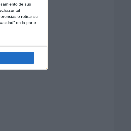
esamiento de sus
echazar tal
erencias o retirar su
vacidad" en la parte