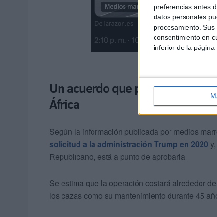
preferencias antes d
datos personales pue
procesamiento. Sus p
consentimiento en cu
inferior de la página
Un acuerdo que puede cambiar el 
M
África
Según la información publicada por medios ma
solicitud a la administración Trump en 2020
y,
Republicano, está a punto de aprobarla.
Se estima que la operación costará alrededor de 
los cazas como su mantenimiento durante 45 añ