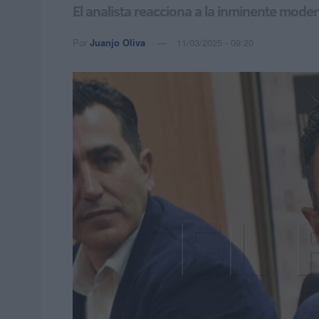
El analista reacciona a la inminente mode
Por
Juanjo Oliva
11/03/2025 - 09:20