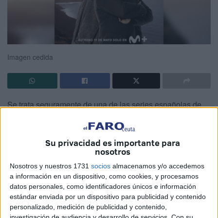
Imagen cedida
Se trata seguramente de una de las series españolas de
los últimos años. Rapa irrumpió con fuerza el año pasado
de la mano de Movistar+ (producción exclusiva y original
Su privacidad es importante para
de la casa), y como la tradición de su nombre bien refleja,
nosotros
se trata de una propuesta que refleja lo salvaje y bello de
Nosotros y nuestros 1731
socios
almacenamos y/o accedemos
la ambientación gallega por los cuatro costados.
a información en un dispositivo, como cookies, y procesamos
datos personales, como identificadores únicos e información
En su primera temporada, los protagonistas, un profesor de
estándar enviada por un dispositivo para publicidad y contenido
instituto enfermo de ELA, y una sargento de la Guardia
personalizado, medición de publicidad y contenido,
Civil, unidos por el desastre y con una relación de amor
investigación de audiencia y desarrollo de servicios.
Con su