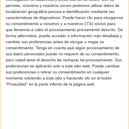
odio que desprende química cada vez que comparten
permiso, nosotros y nuestros socios podemos utilizar datos de
plano o incluso conversación telefónica, investigan un
localización geográfica precisa e identificación mediante las
características de dispositivos. Puede hacer clic para otorgarnos
asesinato en una zona rural y montañosa de la Galicia
su consentimiento a nosotros y a nuestros 1731 socios para
más recóndita y enigmática. En esta segunda entrega de
que llevemos a cabo el procesamiento previamente descrito. De
otros tantos capítulos (6, para 12 en total) de unos 50
forma alternativa, puede acceder a información más detallada y
minutos cada uno, la acción y el misterio se traslada a
cambiar sus preferencias antes de otorgar o negar su
consentimiento.
Tenga en cuenta que algún procesamiento de
Ferrol, con también magnífica escenografía y un caso
sus datos personales puede no requerir de su consentimiento,
particularmente original que se basa en la desaparición de
pero usted tiene el derecho de rechazar tal procesamiento. Sus
una oficial de la armada, con la tradición naval de la zona
preferencias se aplicarán solo a este sitio web. Puede cambiar
como un protagonista más de la obra.
sus preferencias o retirar su consentimiento en cualquier
momento volviendo a este sitio y haciendo clic en el botón
La relación entre los dos coprotagonistas (nuevamente
"Privacidad" en la parte inferior de la página web.
interpretados magníficamente por Mónica López y Javier
Cámara, sin los que costaría concebir a los personajes),
avanzan en su tormentosa relación de amistad un tanto
surrealista, y también avanzan sus personales
circunstancias, desde el punto en el que se quedaron al