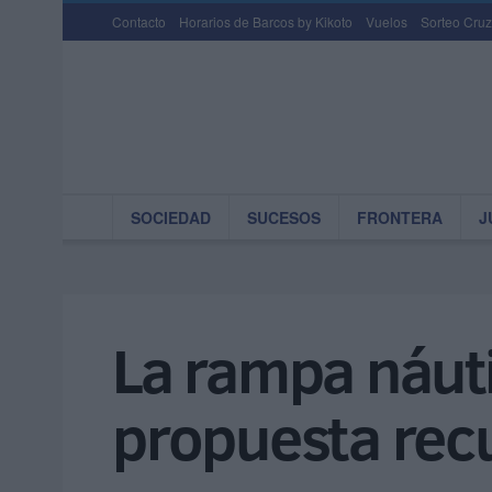
Contacto
Horarios de Barcos by Kikoto
Vuelos
Sorteo Cruz
SOCIEDAD
SUCESOS
FRONTERA
J
La rampa náut
propuesta rec