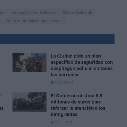
aro
Delegación del Gobierno
Medio Ambiente
Pleno de la Asamblea de Ceuta
La Ciudad pide un plan
específico de seguridad con
z
despliegue policial en todas
las barriadas
HACE 2 DÍAS
e
El Gobierno destina 6,5
millones de euros para
es
reforzar la atención a los
inmigrantes
HACE 2 DÍAS