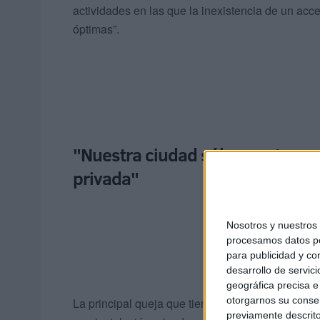
actividades en las que la inexistencia de un acce
óptimas”.
"Nuestra ciudad sólo cuenta con
privada"
Nosotros y nuestro
procesamos datos per
para publicidad y co
desarrollo de servici
geográfica precisa e 
otorgarnos su conse
La principal queja que tienen desde MDyC es qu
previamente descrito