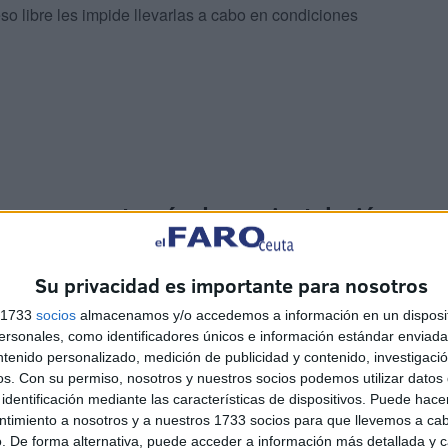
so libre les impide llevarlas a cabo en condiciones
 un acceso través de una instalación
Su privacidad es importante para nosotros
s 1733
socios
almacenamos y/o accedemos a información en un disposit
sonales, como identificadores únicos e información estándar enviada 
ntenido personalizado, medición de publicidad y contenido, investigaci
os.
Con su permiso, nosotros y nuestros socios podemos utilizar datos 
identificación mediante las características de dispositivos. Puede hacer
ntimiento a nosotros y a nuestros 1733 socios para que llevemos a ca
e “nuestra ciudad sólo cuenta con un acceso través de
. De forma alternativa, puede acceder a información más detallada y 