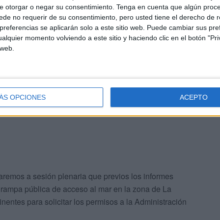
itivos para muchos ceutíes o su capacidad imposibilita
e otorgar o negar su consentimiento.
Tenga en cuenta que algún proc
de no requerir de su consentimiento, pero usted tiene el derecho de r
referencias se aplicarán solo a este sitio web. Puede cambiar sus pref
alquier momento volviendo a este sitio y haciendo clic en el botón "Pri
 el Ejecutivo solicitó a la
Delegación del Gobierno
los
 web.
la misma en enero de 2021 para la construcción de una
 San Amaro
, desde nuestro grupo municipal
ca existen varias zonas donde se puede plantear la
ÁS OPCIONES
ACEPTO
daremos a sesión plenaria que previos los informes
a rampa pública de acceso al mar en la zona de La
nentes para solicitar los permisos a la Administración