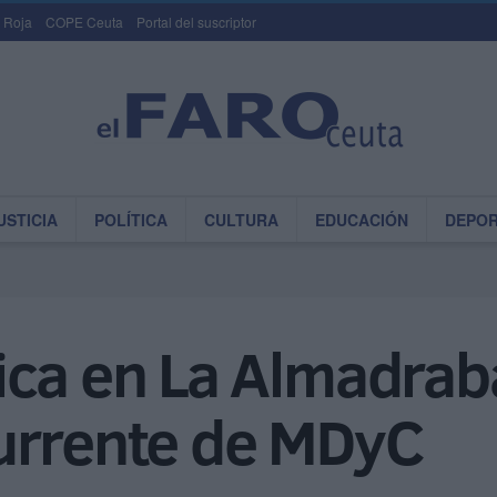
 Roja
COPE Ceuta
Portal del suscriptor
USTICIA
POLÍTICA
CULTURA
EDUCACIÓN
DEPO
ica en La Almadrab
urrente de MDyC