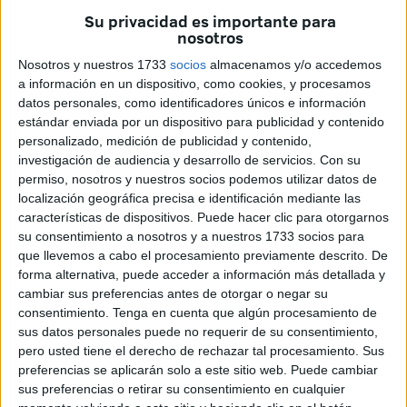
Su privacidad es importante para
nosotros
Nosotros y nuestros 1733
socios
almacenamos y/o accedemos
a información en un dispositivo, como cookies, y procesamos
datos personales, como identificadores únicos e información
estándar enviada por un dispositivo para publicidad y contenido
personalizado, medición de publicidad y contenido,
investigación de audiencia y desarrollo de servicios.
Con su
permiso, nosotros y nuestros socios podemos utilizar datos de
localización geográfica precisa e identificación mediante las
Positivo balance el de las Fiestas Patronales de este año,
características de dispositivos. Puede hacer clic para otorgarnos
según ha apuntado el consejero de Festejos, Fernando
su consentimiento a nosotros y a nuestros 1733 socios para
Ramos, quien ha aludido a la limpieza y la seguridad
que llevemos a cabo el procesamiento previamente descrito. De
como aspectos a destacar en esta semana.
forma alternativa, puede acceder a información más detallada y
cambiar sus preferencias antes de otorgar o negar su
En esta edición de la Feria se han recogido 114 toneladas
consentimiento.
Tenga en cuenta que algún procesamiento de
sus datos personales puede no requerir de su consentimiento,
de residuos frente a los 113 del pasado año. “Una
pero usted tiene el derecho de rechazar tal procesamiento. Sus
tonelada más, que se traduce en una mayor asistencia de
preferencias se aplicarán solo a este sitio web. Puede cambiar
público”, comentó el consejero.
sus preferencias o retirar su consentimiento en cualquier