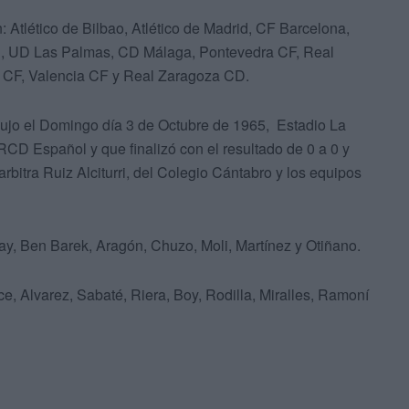
 Atlético de Bilbao, Atlético de Madrid, CF Barcelona,
, UD Las Palmas, CD Málaga, Pontevedra CF, Real
a CF, Valencia CF y Real Zaragoza CD.
dujo el Domingo día 3 de Octubre de 1965, Estadio La
RCD Español y que finalizó con el resultado de 0 a 0 y
arbitra Ruiz Alciturri, del Colegio Cántabro y los equipos
ay, Ben Barek, Aragón, Chuzo, Moli, Martínez y Otiñano.
 Alvarez, Sabaté, Riera, Boy, Rodilla, Miralles, Ramoní