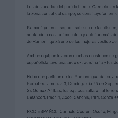
Los destacados del partido fueron: Carmelo, en l
la zona central del campo, se constituyeron en lo
Ramoní, potente, seguro, sobrado de facultades
anulándolo casi por completo y autor además del 
de Ramoní, quizá uno de los mejores vestido de 
Ambos equipos tuvieron muchas ocasiones de gol
españolista tuvo una tarde extraordinaria y los de
Hubo dos partidos de los Ramoní, guarda muy bu
Bernabéu, Jornada 3, Domingo día 25 de Septiemb
Sr. Gómez Arribas, los equipos saltaron al terr
Betancort, Pachín, Zoco, Sanchis, Pirri, Gonzál
RCD ESPAÑOL: Carmelo Cedrún, Osorio, Mingora