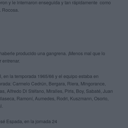
eron y le internaron enseguida y tan rápidamente como
r. Rocosa.
 haberle producido una gangrena. ¡Menos mal que lo
 entrenar.
, en la temporada 1965/66 y el equipo estaba en
mporada: Carmelo Cedrún, Bergara, Riera, Mingorance,
s, Alfredo Di Stéfano, Miralles, Piris, Boy, Sabaté, Juan
Vilaseca, Ramoní, Aumedes, Rodri, Kuszmann, Osorio,
l.
osé Espada, en la jornada 24