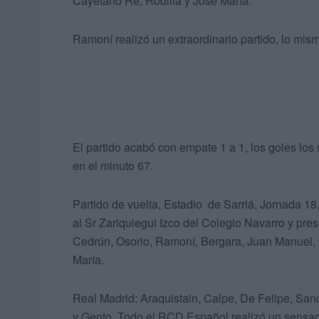
Cayetano Ré, Rodilla y José María.
Ramoní realizó un extraordinario partido, lo mis
El partido acabó con empate 1 a 1, los goles los 
en el minuto 67.
Partido de vuelta, Estadio de Sarriá, Jornada 18
al Sr Zariquiegui Izco del Colegio Navarro y p
Cedrún, Osorio, Ramoní, Bergara, Juan Manuel, 
María.
Real Madrid: Araquistain, Calpe, De Felipe, Sanc
y Gento. Todo el RCD Español realizó un sensac