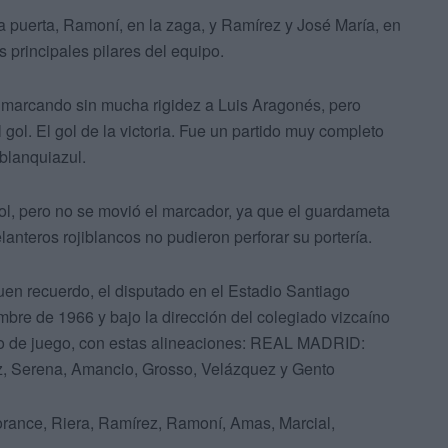
a puerta, Ramoní, en la zaga, y Ramírez y José María, en
s principales pilares del equipo.
, marcando sin mucha rigidez a Luis Aragonés, pero
gol. El gol de la victoria. Fue un partido muy completo
blanquiazul.
, pero no se movió el marcador, ya que el guardameta
lanteros rojiblancos no pudieron perforar su portería.
en recuerdo, el disputado en el Estadio Santiago
re de 1966 y bajo la dirección del colegiado vizcaíno
eno de juego, con estas alineaciones: REAL MADRID:
ez, Serena, Amancio, Grosso, Velázquez y Gento
nce, Riera, Ramírez, Ramoní, Amas, Marcial,