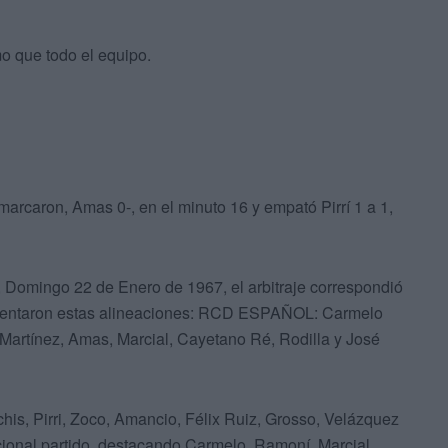
mo que todo el equipo.
marcaron, Amas 0-, en el minuto 16 y empató Pirrí 1 a 1,
, Domingo 22 de Enero de 1967, el arbitraje correspondió
resentaron estas alineaciones: RCD ESPAÑOL: Carmelo
Martínez, Amas, Marcial, Cayetano Ré, Rodilla y José
his, Pirri, Zoco, Amancio, Félix Ruiz, Grosso, Velázquez
ional partido, destacando Carmelo, Ramoní, Marcial,