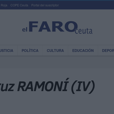
 Roja
COPE Ceuta
Portal del suscriptor
USTICIA
POLÍTICA
CULTURA
EDUCACIÓN
DEPO
uz RAMONÍ (IV)