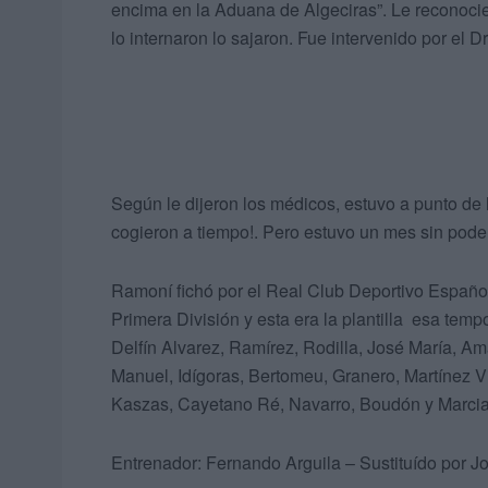
encima en la Aduana de Algeciras”. Le reconoci
lo internaron lo sajaron. Fue intervenido por el D
Según le dijeron los médicos, estuvo a punto de
cogieron a tiempo!. Pero estuvo un mes sin poder
Ramoní fichó por el Real Club Deportivo Español
Primera División y esta era la plantilla esa te
Delfín Alvarez, Ramírez, Rodilla, José María, Ama
Manuel, Idígoras, Bertomeu, Granero, Martínez 
Kaszas, Cayetano Ré, Navarro, Boudón y Marcia
Entrenador: Fernando Arguila – Sustituído por J