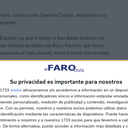
 tanto Juanito como Carmelo Cedrún, estuvieron muy
tacantes.
 Español, ya que ni Garay ni Ben Barek pudieron en
 casi siempre lanzados por Boy y Ramoní, que Amas
 ocasiones el meta Juanito, envió a córner dos remates
istas mundiales como es Alfredo Di Stéfano, aunque ya
Su privacidad es importante para nosotros
s 1733
socios
almacenamos y/o accedemos a información en un disposit
sonales, como identificadores únicos e información estándar enviada 
cinco partidos de liga.
ntenido personalizado, medición de publicidad y contenido, investigaci
os.
Con su permiso, nosotros y nuestros socios podemos utilizar datos 
tidos, todos completos y marcó su primer gol en Primera
identificación mediante las características de dispositivos. Puede hacer
ntimiento a nosotros y a nuestros 1733 socios para que llevemos a ca
 día 20 de Noviembre de 1966, Jornada 10ª, en el Estadio
. De forma alternativa, puede acceder a información más detallada y 