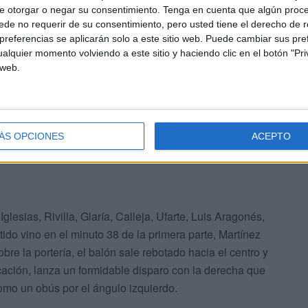
id, que finalizó con el resultado de 1 a 0, favorable al
e otorgar o negar su consentimiento.
Tenga en cuenta que algún proc
de no requerir de su consentimiento, pero usted tiene el derecho de r
referencias se aplicarán solo a este sitio web. Puede cambiar sus pref
alquier momento volviendo a este sitio y haciendo clic en el botón "Pri
gio Cántabro, los equipos presentaron estas alineaciones:
 web.
ce, Bergara, Ramírez, Ramoní, Amas, Marcial,
ÁS OPCIONES
ACEPTO
glesias, Rivilla, Glaría, Calleja, Ufarte, Luis Aragonés,
rtido vino en el minuto 38 de la primera parte, Martínez
obre la portería, el balón sale rebotado hacia el centro y
cación, lanza un formidable disparo con la derecha que
como un obús por el ángulo izquierdo.