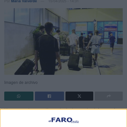
Por
María Valverde
15/04/2025 - 14:31
Imagen de archivo
Hace tan solo unos días se le dio luz verde al
decreto ley
que promete aliviar la situación de
“sobreocupación” de
menores
en Ceuta. Previa a la jornada de votación del