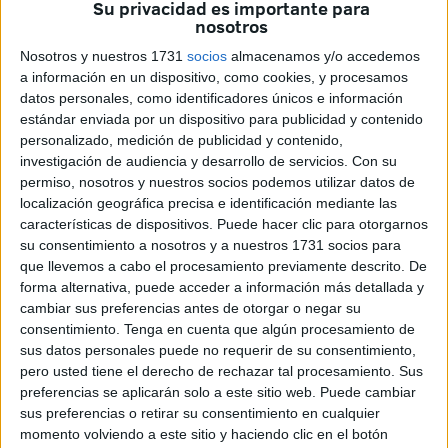
Su privacidad es importante para
mismo, distintas voces políticas se pronunciaron al
nosotros
respecto.
Nosotros y nuestros 1731
socios
almacenamos y/o accedemos
a información en un dispositivo, como cookies, y procesamos
Ya publicado en el BOE
, ha sido Alejandro Ramírez,
datos personales, como identificadores únicos e información
consejero de Fomento, el que ha reaccionado al respecto
estándar enviada por un dispositivo para publicidad y contenido
y el que ha insistido en que
el Gobierno local
está
personalizado, medición de publicidad y contenido,
conforme con la aprobación. A su vez, ha revelado que su
investigación de audiencia y desarrollo de servicios.
Con su
permiso, nosotros y nuestros socios podemos utilizar datos de
expectativa es que no se produzca
algún intento de
localización geográfica precisa e identificación mediante las
bloqueo del reparto
por parte de alguna comunidad
características de dispositivos. Puede hacer clic para otorgarnos
autónoma.
su consentimiento a nosotros y a nuestros 1731 socios para
que llevemos a cabo el procesamiento previamente descrito. De
Ha asegurado que “entiende” que las regiones que “no
forma alternativa, puede acceder a información más detallada y
estén de acuerdo” con
la modificación efectuada en la
cambiar sus preferencias antes de otorgar o negar su
consentimiento.
Tenga en cuenta que algún procesamiento de
Ley de Extranjería
están “en su derecho” a acogerse a los
sus datos personales puede no requerir de su consentimiento,
procedimientos pertinentes para frenar la medida. Sin
pero usted tiene el derecho de rechazar tal procesamiento. Sus
embargo, estima que deberían tener en cuenta el
preferencias se aplicarán solo a este sitio web. Puede cambiar
escenario actual que atraviesa la ciudad antes de tomar
sus preferencias o retirar su consentimiento en cualquier
momento volviendo a este sitio y haciendo clic en el botón
ese camino.