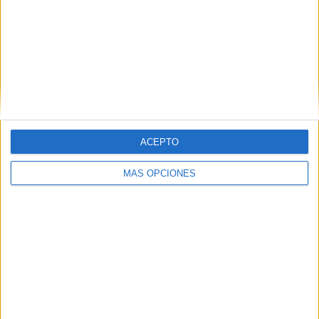
España y Europa. Durante la sesión de debate se le
preguntó por la aportación de las religiones a los temas de
candente actualidad, en concreto se le preguntó por la
posición del hinduismo ante la eutanasia. También
participaron Mohamed Ajana, secretario de la Comisión
Islámica de España y un profesor de enseñanza católica
para niños de primaria.
ACEPTO
MÁS OPCIONES