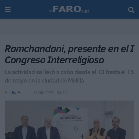
Ramchandani, presente en el I
Congreso Interreligioso
La actividad se llevó a cabo desde el 13 hasta el 15
de mayo en la ciudad de Melilla
Por
E. F.
18/05/2022 - 04:30