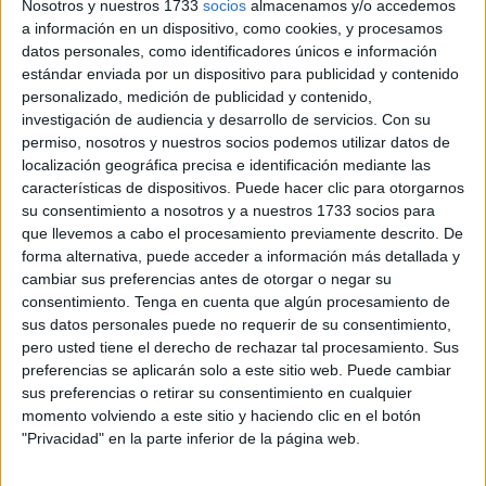
Nosotros y nuestros 1733
socios
almacenamos y/o accedemos
temática religiosa, visitas guiadas a los cementerios y
a información en un dispositivo, como cookies, y procesamos
lugares de culto de las principales comunidades
datos personales, como identificadores únicos e información
religiosas, así como talleres formativos, conferencias y
estándar enviada por un dispositivo para publicidad y contenido
personalizado, medición de publicidad y contenido,
mesas redondas.
investigación de audiencia y desarrollo de servicios.
Con su
permiso, nosotros y nuestros socios podemos utilizar datos de
La organización junto a la Comunidad Hindú de Melilla
localización geográfica precisa e identificación mediante las
invitó al ceutí Juan Carlos Ramchandani (Krishna Kripa
características de dispositivos. Puede hacer clic para otorgarnos
Dasa), sacerdote hindú y presidente de la Federación
su consentimiento a nosotros y a nuestros 1733 socios para
Hindú de España. Ramchandani participó activamente en
que llevemos a cabo el procesamiento previamente descrito. De
forma alternativa, puede acceder a información más detallada y
la jornada inaugural visitando diferentes centros de culto
cambiar sus preferencias antes de otorgar o negar su
junto a Ramesh Nanwani, presidente de la Comunidad
consentimiento.
Tenga en cuenta que algún procesamiento de
Hindú. Ambos se dirigieron a las personas que hicieron la
sus datos personales puede no requerir de su consentimiento,
visita guiada al templo hindú, donde Ramesh habló de la
pero usted tiene el derecho de rechazar tal procesamiento. Sus
historia de la comunidad en Melilla y Ramchandani habló
preferencias se aplicarán solo a este sitio web. Puede cambiar
sus preferencias o retirar su consentimiento en cualquier
de los pilares básicos de la espiritualidad hindú.
momento volviendo a este sitio y haciendo clic en el botón
"Privacidad" en la parte inferior de la página web.