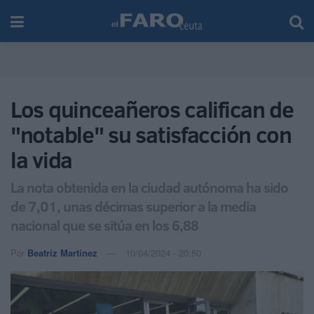
Los quinceañeros califican de
"notable" su satisfacción con
la vida
La nota obtenida en la ciudad autónoma ha sido
de 7,01, unas décimas superior a la media
nacional que se sitúa en los 6,88
Por
Beatriz Martínez
10/04/2024 - 20:50