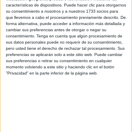
En este sentido, la satisfacción con la vida de esta franja
características de dispositivos. Puede hacer clic para otorgarnos
de adolescencia en la ciudad autónoma se sitúa en un
su consentimiento a nosotros y a nuestros 1733 socios para
que llevemos a cabo el procesamiento previamente descrito. De
7,01, unas décimas por encima de la media nacional que
forma alternativa, puede acceder a información más detallada y
se establece en los 6,88 sobre 10 puntos.
cambiar sus preferencias antes de otorgar o negar su
consentimiento.
Tenga en cuenta que algún procesamiento de
Unas oscilaciones que van desde los 7,21 de los
sus datos personales puede no requerir de su consentimiento,
extremeños y el 7,13 País Vasco hasta los 6,63 de los
pero usted tiene el derecho de rechazar tal procesamiento. Sus
gallegos y los 6,75 de canarios y residentes en la
preferencias se aplicarán solo a este sitio web. Puede cambiar
sus preferencias o retirar su consentimiento en cualquier
Comunidad Valenciana.
momento volviendo a este sitio y haciendo clic en el botón
"Privacidad" en la parte inferior de la página web.
El estudio se encuentra realizado basándose en los datos
del último informe del
Programa para la Evaluación
Internacional de los Estudiantes (PISA)
, la mayor
evaluación mundial de la OCDE para conocer el nivel de
conocimientos de los adolescentes.
La ausencia de regiones con “una satisfacción
significativamente menor que la media de la OCDE (6,75)