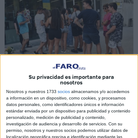
Imagen de archivo
Su privacidad es importante para
nosotros
Nosotros y nuestros 1733
socios
almacenamos y/o accedemos
a información en un dispositivo, como cookies, y procesamos
Un notable, esa ha sido la nota de satisfacción de los
datos personales, como identificadores únicos e información
estándar enviada por un dispositivo para publicidad y contenido
quinceañeros
de Ceuta con la vida tras el análisis por
personalizado, medición de publicidad y contenido,
comunidades realizado por el profesor de Economía
investigación de audiencia y desarrollo de servicios.
Con su
Aplicada de la
Universidad Rey Juan Carlos
de Madrid.
permiso, nosotros y nuestros socios podemos utilizar datos de
localización geográfica precisa e identificación mediante las