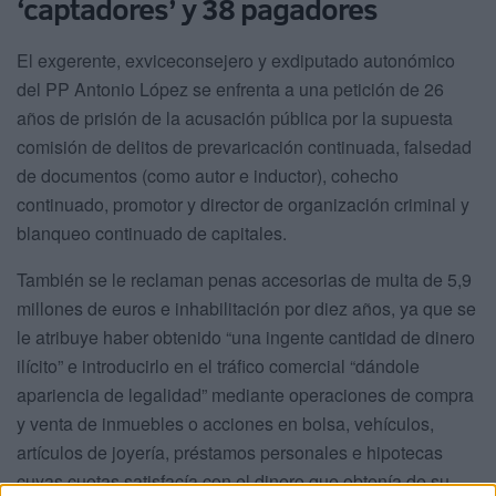
‘captadores’ y 38 pagadores
El exgerente, exviceconsejero y exdiputado autonómico
del PP Antonio López se enfrenta a una petición de 26
años de prisión de la acusación pública por la supuesta
comisión de delitos de prevaricación continuada, falsedad
de documentos (como autor e inductor), cohecho
continuado, promotor y director de organización criminal y
blanqueo continuado de capitales.
También se le reclaman penas accesorias de multa de 5,9
millones de euros e inhabilitación por diez años, ya que se
le atribuye haber obtenido “una ingente cantidad de dinero
ilícito” e introducirlo en el tráfico comercial “dándole
apariencia de legalidad” mediante operaciones de compra
y venta de inmuebles o acciones en bolsa, vehículos,
artículos de joyería, préstamos personales e hipotecas
cuyas cuotas satisfacía con el dinero que obtenía de su