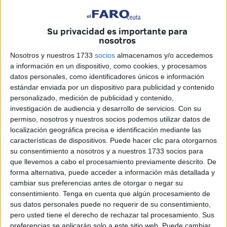
actividad delictiva e incluso amortizando anticipadamente
o calando las deudas con cobros ilícitos”.
Su privacidad es importante para
nosotros
Para “lograr su propósito” se habría valido “de una
estructura por él diseñada y organizada que actuaba
Nosotros y nuestros 1733
socios
almacenamos y/o accedemos
siempre bajo sus órdenes y directrices y que estaba
a información en un dispositivo, como cookies, y procesamos
datos personales, como identificadores únicos e información
conformada por los trabajadores comerciales de
estándar enviada por un dispositivo para publicidad y contenido
Emvicesa, los representantes públicos de la Comisión
personalizado, medición de publicidad y contenido,
Local de la Vivienda y de intermediarios y captadores de
investigación de audiencia y desarrollo de servicios.
Con su
clientes”.
permiso, nosotros y nuestros socios podemos utilizar datos de
localización geográfica precisa e identificación mediante las
características de dispositivos. Puede hacer clic para otorgarnos
La defensa de López solicitará una
su consentimiento a nosotros y a nuestros 1733 socios para
resolución de absolución antes del
que llevemos a cabo el procesamiento previamente descrito. De
forma alternativa, puede acceder a información más detallada y
inicio del juicio
cambiar sus preferencias antes de otorgar o negar su
consentimiento.
Tenga en cuenta que algún procesamiento de
sus datos personales puede no requerir de su consentimiento,
Entre quince y trece años de cárcel se solicitan para cinco
pero usted tiene el derecho de rechazar tal procesamiento. Sus
trabajadores de la
Empresa Municipal de la Vivienda
:
preferencias se aplicarán solo a este sitio web. Puede cambiar