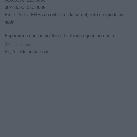
38x10000=380.000€
En fin. Si los EREs no entran en la cárcel, esto se queda en
nada.
Esperemos que los políticos, tambien paguen
comentó:
hace 3 años
Alí, Alí, Alí, hasta aquí