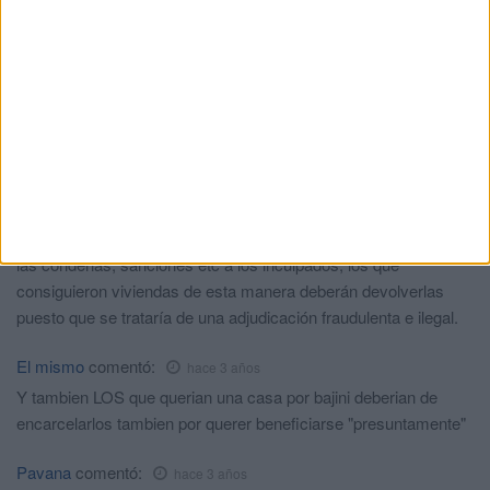
de viviendas protegidas para familias sin
ingresos
HACE 2 SEMANAS
Comments
7
Limón
comentó:
hace 3 años
Imagino que si todo esto se prueba que fue verdad, aparte de
las condenas, sanciones etc a los inculpados, los que
consiguieron viviendas de esta manera deberán devolverlas
puesto que se trataría de una adjudicación fraudulenta e ilegal.
El mismo
comentó:
hace 3 años
Y tambien LOS que querian una casa por bajini deberian de
encarcelarlos tambien por querer beneficiarse "presuntamente"
Pavana
comentó:
hace 3 años