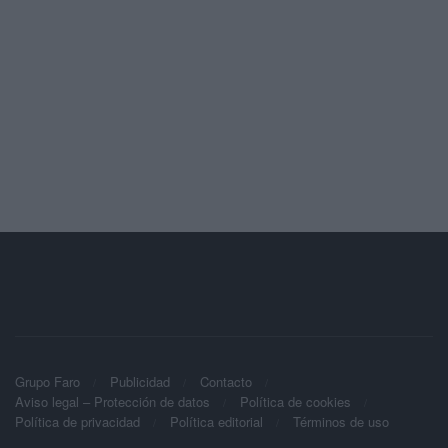
Grupo Faro
Publicidad
Contacto
Aviso legal – Protección de datos
Política de cookies
Política de privacidad
Política editorial
Términos de uso