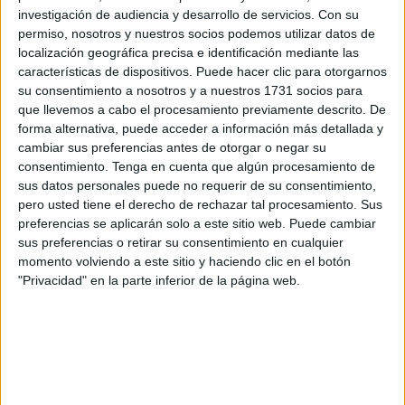
democracia.
investigación de audiencia y desarrollo de servicios.
Con su
permiso, nosotros y nuestros socios podemos utilizar datos de
La filósofa, historiadora, politóloga, socióloga y profesora
localización geográfica precisa e identificación mediante las
de universidad Hannah Arendt, alemana, aunque
características de dispositivos. Puede hacer clic para otorgarnos
nacionalizada estadounidense, de religión judía, nos decía
su consentimiento a nosotros y a nuestros 1731 socios para
que llevemos a cabo el procesamiento previamente descrito. De
en 1937 que “Mentir constantemente no tiene como
forma alternativa, puede acceder a información más detallada y
objetivo hacer que la gente crea una mentira, sino
cambiar sus preferencias antes de otorgar o negar su
garantizar que ya nadie crea en nada. Un pueblo que ya
consentimiento.
Tenga en cuenta que algún procesamiento de
no puede distinguir entre la verdad y la mentira no puede
sus datos personales puede no requerir de su consentimiento,
pero usted tiene el derecho de rechazar tal procesamiento. Sus
distinguir entre el bien y el mal. Y un pueblo así, privado
preferencias se aplicarán solo a este sitio web. Puede cambiar
del poder de pensar y juzgar, está, sin saberlo ni quererlo,
sus preferencias o retirar su consentimiento en cualquier
completamente sometido al imperio de la mentira. Con
momento volviendo a este sitio y haciendo clic en el botón
gente así, puedes hacer lo que quieras”.
"Privacidad" en la parte inferior de la página web.
Por esta razón, a partir de este momento será mucho más
difícil que el pueblo le de cierta veracidad a lo que nos
dice la ciencia. Como se explica en uno de los últimos
informes de Greenpeace, la prevención y la adaptación