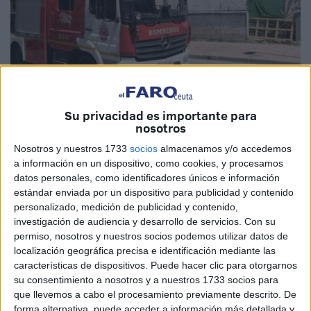
Imagen de archivo
Su privacidad es importante para
nosotros
Nosotros y nuestros 1733
socios
almacenamos y/o accedemos
a información en un dispositivo, como cookies, y procesamos
datos personales, como identificadores únicos e información
Dos coches han resultado afectados por un incendio en la
estándar enviada por un dispositivo para publicidad y contenido
noche del jueves al viernes, en Ceuta. Los Bomberos
personalizado, medición de publicidad y contenido,
tuvieron que desplazarse a las proximidades del Campo
investigación de audiencia y desarrollo de servicios.
Con su
Municipal de Fútbol José Martínez Pirri, desde donde llegó
permiso, nosotros y nuestros socios podemos utilizar datos de
localización geográfica precisa e identificación mediante las
la alerta.
características de dispositivos. Puede hacer clic para otorgarnos
su consentimiento a nosotros y a nuestros 1733 socios para
Pasaban pocos minutos de las cuatro de la mañana, eran
que llevemos a cabo el procesamiento previamente descrito. De
en concreto las cuatro y cuarto, cuando cinco efectivos del
forma alternativa, puede acceder a información más detallada y