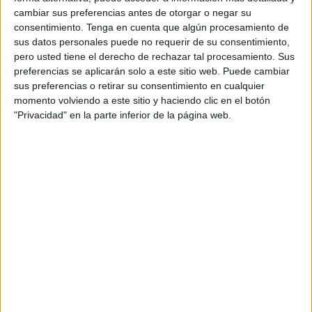
Servicio de Extinción de Incendios y Salvamentos (SEIS)
cambiar sus preferencias antes de otorgar o negar su
tuvieron que salir disparados hacia la calle Cortadura del
consentimiento.
Tenga en cuenta que algún procesamiento de
Valle.
sus datos personales puede no requerir de su consentimiento,
pero usted tiene el derecho de rechazar tal procesamiento. Sus
Allí se encontraron un vehículo envuelto en llamas y otro
preferencias se aplicarán solo a este sitio web. Puede cambiar
sus preferencias o retirar su consentimiento en cualquier
con una cierta afectación. Los bomberos procedieron a
momento volviendo a este sitio y haciendo clic en el botón
rociar la zona con 1.500 litros de agua.
"Privacidad" en la parte inferior de la página web.
La teoría, aunque el cuerpo de Bomberos prefiere no
mojarse, es que uno de los vehículos, el más afectado fue
quemado de manera intencionada y las llamas se
esparcieron a otro coche aparcado en la zona.
Por suerte no hubo que lamentar daños personales,
únicamente materiales, en una nueva quema. Casos
similares se han repetido constantemente en los últimos
meses, en distintas partes de la ciudad.
Finalmente, los efectivos del SEIS regresaron a su base a