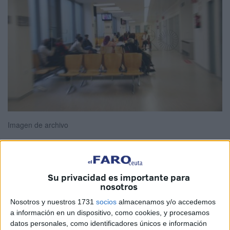
Imagen de archivo
En los más de doces meses que han pasado desde que
Su privacidad es importante para
nosotros
comenzara la pandemia, las quejas o reclamaciones por
cita previa, disconformidad con
listas de espera
o
Nosotros y nuestros 1731
socios
almacenamos y/o accedemos
a información en un dispositivo, como cookies, y procesamos
citaciones o una atención personal o telefónica incorrecta
datos personales, como identificadores únicos e información
que han llegado al departamento de Atención al Paciente