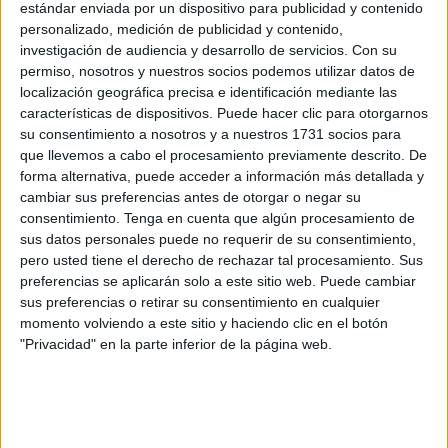
estándar enviada por un dispositivo para publicidad y contenido
del
Hospital
Universitario (HUCE) en Ceuta, a diferencia
personalizado, medición de publicidad y contenido,
de lo que podría pensarse, han descendido hasta un 30
investigación de audiencia y desarrollo de servicios.
Con su
permiso, nosotros y nuestros socios podemos utilizar datos de
por ciento. Hasta 213 reclamaciones de abril de 2020 a
localización geográfica precisa e identificación mediante las
marzo 2021, es decir, una media de 17,75 al mes cuando
características de dispositivos. Puede hacer clic para otorgarnos
en el mismo periodo del año anterior la media mensual era
su consentimiento a nosotros y a nuestros 1731 socios para
de 29,75 quejas por la deficiente atención de los
servicios
que llevemos a cabo el procesamiento previamente descrito. De
sanitarios
recibidos por parte de Ingesa.
forma alternativa, puede acceder a información más detallada y
cambiar sus preferencias antes de otorgar o negar su
La mejora de la situación epidemiológica el verano pasado
consentimiento.
Tenga en cuenta que algún procesamiento de
sus datos personales puede no requerir de su consentimiento,
y con la llegada de la nueva normalidad, el pasado 21 de
pero usted tiene el derecho de rechazar tal procesamiento. Sus
junio, unido al hecho de que poco a poco se fueron
preferencias se aplicarán solo a este sitio web. Puede cambiar
abriendo las agendas presenciales para personal
sus preferencias o retirar su consentimiento en cualquier
facultativo, de Enfermería y Pediatría de los centros de
momento volviendo a este sitio y haciendo clic en el botón
"Privacidad" en la parte inferior de la página web.
salud de nuestra ciudad puede ser uno de los motivos de
esta reducción. Una reducción que llama la atención con
respecto a años anteriores como desde abril de 2018 a
marzo de 2019 cuando hubo 306 reclamaciones entre