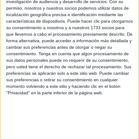
investigación de audiencia y desarrollo de servicios.
Con su
contando con el compromiso de la ciudadanía y exigir el
permiso, nosotros y nuestros socios podemos utilizar datos de
de los poderes públicos “para promover servicios y
localización geográfica precisa e identificación mediante las
condiciones de vida adecuadas donde las mujeres y
características de dispositivos. Puede hacer clic para otorgarnos
su consentimiento a nosotros y a nuestros 1733 socios para
hombres tengan la oportunidad y derecho a ser tratados en
que llevemos a cabo el procesamiento previamente descrito. De
igualdad, debiéndoseles considerar igualmente
forma alternativa, puede acceder a información más detallada y
responsables de todas las cuestiones relativas al trabajo y
cambiar sus preferencias antes de otorgar o negar su
a su participación en la vida pública, con el fin de erradicar
consentimiento.
Tenga en cuenta que algún procesamiento de
sus datos personales puede no requerir de su consentimiento,
las desigualdades y barreras que aún persisten en nuestra
pero usted tiene el derecho de rechazar tal procesamiento. Sus
sociedad”, las entidades sociales se unieron pidiendo
preferencias se aplicarán solo a este sitio web. Puede cambiar
también atención a la ciudadanía y contundencia para
sus preferencias o retirar su consentimiento en cualquier
lograr el objetivo.
momento volviendo a este sitio y haciendo clic en el botón
"Privacidad" en la parte inferior de la página web.
Y un gran paso es el de la elaboración del III Plan de
Igualdad entre Mujeres y Hombres de la Ciudad Autónoma
de Ceuta 2013-2016, en el que ha colaborado para su
redacción toda la ciudadanía de Ceuta. “Es fundamental
un compromiso de todo el conjunto de la sociedad,
instituciones, partidos políticos, agentes y organizaciones