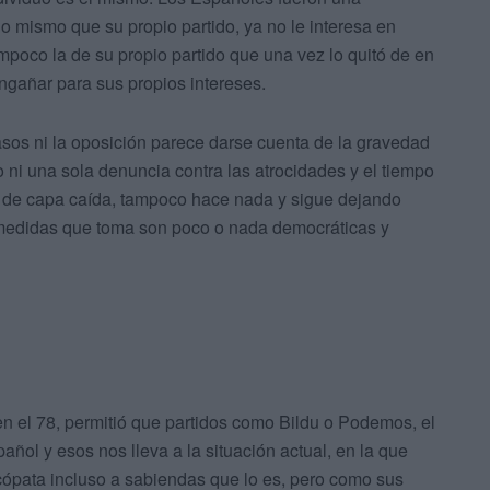
o mismo que su propio partido, ya no le interesa en
mpoco la de su propio partido que una vez lo quitó de en
ngañar para sus propios intereses.
os ni la oposición parece darse cuenta de la gravedad
 ni una sola denuncia contra las atrocidades y el tiempo
a, de capa caída, tampoco hace nada y sigue dejando
 medidas que toma son poco o nada democráticas y
n el 78, permitió que partidos como Bildu o Podemos, el
ñol y esos nos lleva a la situación actual, en la que
icópata incluso a sabiendas que lo es, pero como sus