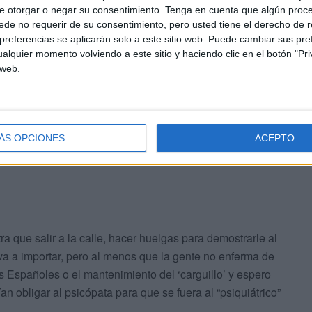
e otorgar o negar su consentimiento.
Tenga en cuenta que algún proc
de no requerir de su consentimiento, pero usted tiene el derecho de r
referencias se aplicarán solo a este sitio web. Puede cambiar sus pref
alquier momento volviendo a este sitio y haciendo clic en el botón "Pri
 web.
ista por los padres de la Constitución, probablemente
uación, porque entre ellos no había ningún psicópata y
y nos dejaron sin herramientas para finalizar esto.
ÁS OPCIONES
ACEPTO
a que salir a la calle, hacer huelgas para demostrarle al
 va a importar, pero al menos que la gente no enferma de
os Españoles o el mantenimiento del ‘carguillo’ y espero
n obligar al psicópata para que se fuera al “psiquiátrico”