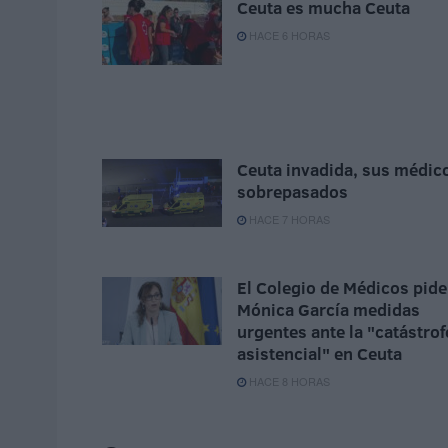
Ceuta es mucha Ceuta
HACE 6 HORAS
Ceuta invadida, sus médic
sobrepasados
HACE 7 HORAS
El Colegio de Médicos pide
Mónica García medidas
urgentes ante la "catástrof
asistencial" en Ceuta
HACE 8 HORAS