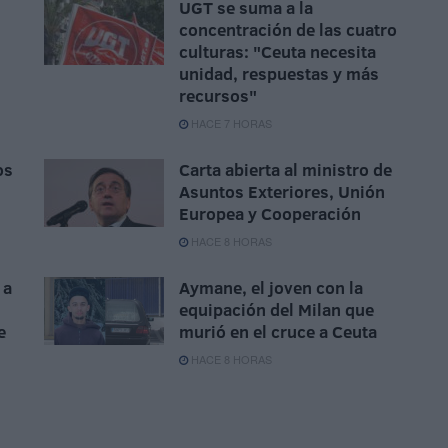
UGT se suma a la
concentración de las cuatro
culturas: "Ceuta necesita
unidad, respuestas y más
recursos"
HACE 7 HORAS
os
Carta abierta al ministro de
Asuntos Exteriores, Unión
Europea y Cooperación
HACE 8 HORAS
 a
Aymane, el joven con la
equipación del Milan que
e
murió en el cruce a Ceuta
HACE 8 HORAS