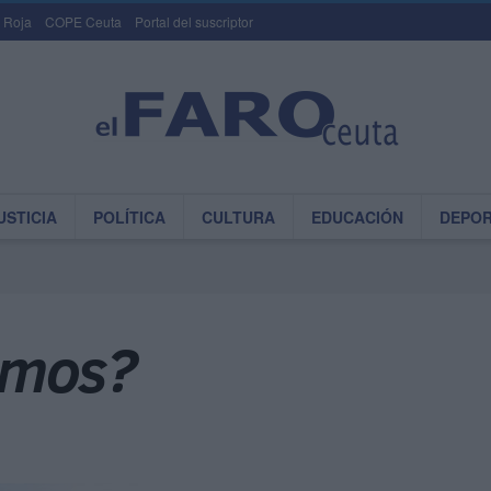
 Roja
COPE Ceuta
Portal del suscriptor
USTICIA
POLÍTICA
CULTURA
EDUCACIÓN
DEPO
amos?