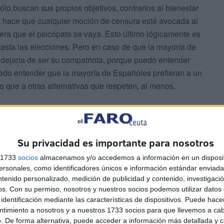
ólo buscan sus propios objetivos, contrarios al bienestar
 hace que cualquier moción de censura esté avocada al
era que el psicópata se vaya. Esto último lógicamente es
sta las elecciones. Pero en caso de que la mayoría de
o dejaría de ser su compatriota, porque puedo entender
uedo entender que la mayoría de Españoles prefieran a un
o que a otras alternativas que respeten, al menos,
duce una paradoja increíble, nadie cree que los
ués. No creo que los votantes de Podemos cuando
Su privacidad es importante para nosotros
 psicópata, ni que los de Bildu pensaran apoyar a nadie.
s 1733
socios
almacenamos y/o accedemos a información en un disposit
te una representación a los partidos independentistas
sonales, como identificadores únicos e información estándar enviada 
stema de “un hombre un voto”, eso, junto con el odio
ntenido personalizado, medición de publicidad y contenido, investigaci
os.
Con su permiso, nosotros y nuestros socios podemos utilizar datos 
s liberales hace que se hayan unido y apoyado al
identificación mediante las características de dispositivos. Puede hacer
 que hacer para continuar con el poder, único fin de este
ntimiento a nosotros y a nuestros 1733 socios para que llevemos a ca
. De forma alternativa, puede acceder a información más detallada y 