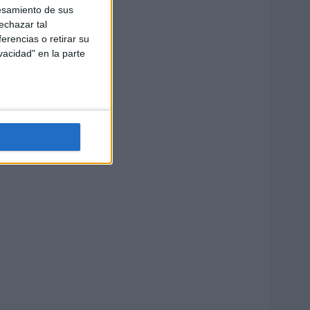
esamiento de sus
echazar tal
erencias o retirar su
vacidad" en la parte