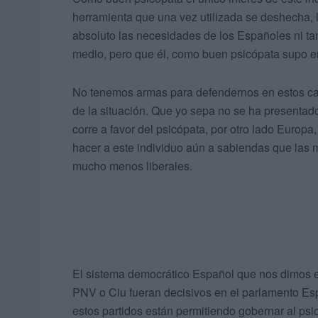
herramienta que una vez utilizada se deshecha, l
absoluto las necesidades de los Españoles ni ta
medio, pero que él, como buen psicópata supo e
No tenemos armas para defendernos en estos cas
de la situación. Que yo sepa no se ha presentado
corre a favor del psicópata, por otro lado Europ
hacer a este individuo aún a sabiendas que las
mucho menos liberales.
El sistema democrático Español que nos dimos e
PNV o Ciu fueran decisivos en el parlamento Espa
estos partidos están permitiendo gobernar al ps