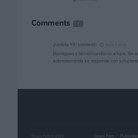
Comments
1
Justicia YA!
comentó:
hace 2 años
Borregueo y tercermundismo a tope. Se aca
sobredemanda se responde con soluciones 
Grupo Faro
Publicida
Grupo Faro © 2023