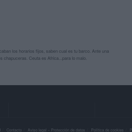
ban los horarios fijos, saben cual es tu barco. Ante una
chapuceras. Ceuta es Africa...para lo malo.
d
Contacto
Aviso legal – Protección de datos
Política de cookies
P