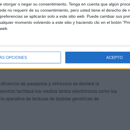
cturación de las navieras de una interfaz de usuario
e otorgar o negar su consentimiento.
Tenga en cuenta que algún proc
xtracción de información relativa a los billetes.
de no requerir de su consentimiento, pero usted tiene el derecho de r
referencias se aplicarán solo a este sitio web. Puede cambiar sus pref
alquier momento volviendo a este sitio y haciendo clic en el botón "Pri
rio, se procede a imprimir física o digitalmente las
 web.
do un formato genérico. Toda esta información se
s de las navieras.
ÁS OPCIONES
ACEPTO
fluencia de pasajeros y vehículos se declare la
servicio facilitará los medios tantos electrónicos como los
a operativa de lecturas de tarjetas genéricas de