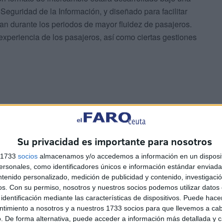
Seguridad de la Información, y diseñado para facilitar
dan durante los periodos de mayor fluidez de pasajeros.
 experiencia de los pasajeros, así como ciertas gestiones
Su privacidad es importante para nosotros
s 1733
socios
almacenamos y/o accedemos a información en un disposit
sonales, como identificadores únicos e información estándar enviada 
ntenido personalizado, medición de publicidad y contenido, investigaci
os.
Con su permiso, nosotros y nuestros socios podemos utilizar datos 
identificación mediante las características de dispositivos. Puede hacer
ntimiento a nosotros y a nuestros 1733 socios para que llevemos a ca
. De forma alternativa, puede acceder a información más detallada y 