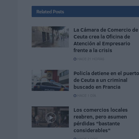
Related
Posts
La Cámara de Comercio de
Ceuta crea la Oficina de
Atención al Empresario
frente a la crisis
HACE 21 HORAS
Policía detiene en el puert
de Ceuta a un criminal
buscado en Francia
HACE 1 DÍA
Los comercios locales
reabren, pero asumen
pérdidas "bastante
considerables"
HACE 4 DÍAS