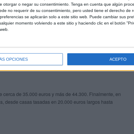
e otorgar o negar su consentimiento.
Tenga en cuenta que algún proc
de no requerir de su consentimiento, pero usted tiene el derecho de r
referencias se aplicarán solo a este sitio web. Puede cambiar sus pref
en el caso de las de San Amaro, unifamiliares, su valor
alquier momento volviendo a este sitio y haciendo clic en el botón "Pri
 según el caso. Según la documentación a la que ha
 web.
ación en el bloque norte de la Junta de Obras van desde
de la vivienda.
ÁS OPCIONES
ACEPTO
tre cerca de 35.000 euros y más de 44.300. Finalmente, en
ias, desde casas tasadas en 20.000 euros largos hasta