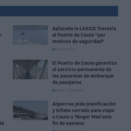
Aplazada la LXXXII Travesía
:
al Puerto de Ceuta “por
motivos de seguridad”
HACE 4 DÍAS
El Puerto de Ceuta garantiza
el servicio permanente de
las pasarelas de embarque
de pasajeros
HACE 2 SEMANAS
Algeciras pide planificación
y billete cerrado para viajar
a Ceuta o Tánger Med este
te
fin de semana
HACE 2 SEMANAS