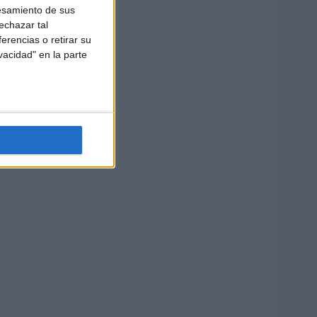
esamiento de sus
echazar tal
erencias o retirar su
vacidad" en la parte