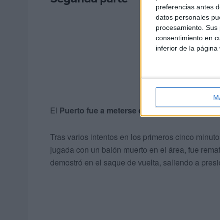
preferencias antes d
datos personales pue
procesamiento. Sus p
consentimiento en cu
inferior de la página
M
El
Puerto fue a meterse en el partido
. A luchar
Tras varios intentos en los primeros cinco minut
jugada con un balón muerto en el área, fue remata
demostró en el saque de vuelta, saliendo a pres