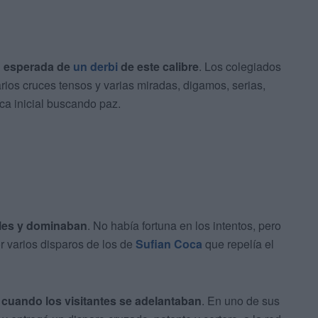
an esperada de
un derbi
de este calibre
. Los colegiados
arios cruces tensos y varias miradas, digamos, serias,
ca inicial buscando paz.
ales y dominaban
. No había fortuna en los intentos, pero
r varios disparos de los de
Sufian Coca
que repelía el
l
cuando los visitantes se adelantaban
. En uno de sus