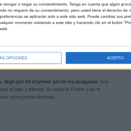
e otorgar o negar su consentimiento.
Tenga en cuenta que algún proc
de no requerir de su consentimiento, pero usted tiene el derecho de r
referencias se aplicarán solo a este sitio web. Puede cambiar sus pref
alquier momento volviendo a este sitio y haciendo clic en el botón "Pri
 web.
ÁS OPCIONES
ACEPTO
 el derbi y los puntos en La Libertad.
os,
llegó por fin el primer gol de los azulgrana.
Una
da al palo y adentro. Se metía el Puerto y así lo
ionar como perros de presa.