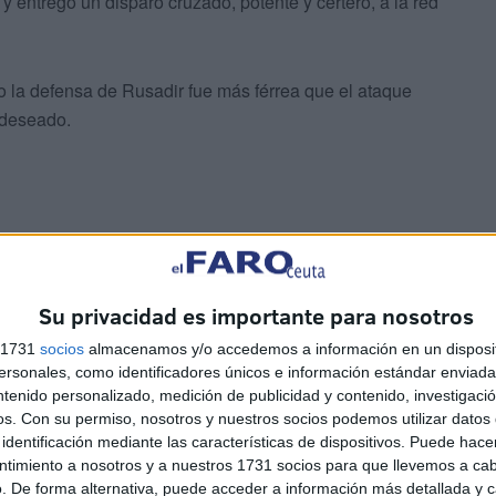
y entregó un disparo cruzado, potente y certero, a la red
ero la defensa de Rusadir fue más férrea que el ataque
 deseado.
gó otro tanto del Rusadir
. No estaban saliendo las
Su privacidad es importante para nosotros
s 1731
socios
almacenamos y/o accedemos a información en un disposit
sonales, como identificadores únicos e información estándar enviada 
r de unos últimos intentos finales descansó los de Ceuta
ntenido personalizado, medición de publicidad y contenido, investigaci
os.
Con su permiso, nosotros y nuestros socios podemos utilizar datos 
identificación mediante las características de dispositivos. Puede hacer
ntimiento a nosotros y a nuestros 1731 socios para que llevemos a ca
. De forma alternativa, puede acceder a información más detallada y 