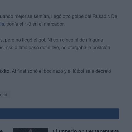
Cuando mejor se sentían, llegó otro golpe del Rusadir. De
lla
, ponía el 1-3 en el marcador.
s, pero no llegó el gol. Ni con cinco ni de ninguna
 ese último pase definitivo, no otorgaba la posición
éxito
. Al final sonó el bocinazo y el fútbol sala decretó
rtad
ue
El Imperio AD Ceuta renueva