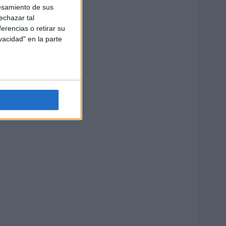
esamiento de sus
echazar tal
erencias o retirar su
vacidad" en la parte