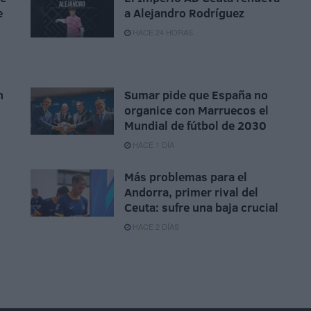
e
a Alejandro Rodríguez
HACE 24 HORAS
n
Sumar pide que España no
organice con Marruecos el
Mundial de fútbol de 2030
HACE 1 DÍA
Más problemas para el
Andorra, primer rival del
Ceuta: sufre una baja crucial
HACE 2 DÍAS