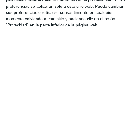
pero usted tiene el derecho de rechazar tal procesamiento. Sus
preferencias se aplicarán solo a este sitio web. Puede cambiar
sus preferencias o retirar su consentimiento en cualquier
momento volviendo a este sitio y haciendo clic en el botón
"Privacidad" en la parte inferior de la página web.
Marruecos sorprende primero con
gol de Saibari
El conjunto marroquí, que ya sorprendió al mundo con su
cuarto puesto en Catar 2022, demostró que mantiene su
nivel competitivo.
La euforia estalló a los
21 minutos
cuando
Ismael
Saibari
, tras una asistencia de
Brahim Díaz
, puso por
delante a los 'Leones del Atlas'. Sin embargo, la
tranquilidad para la 'Canarinha' llegó pronto, pues
Vinicius