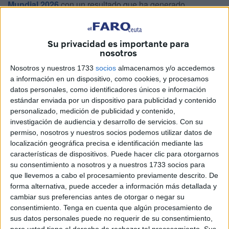
Mundial 2026
con un resultado que ha generado
sentimientos encontrados en su afición: un
empate 1-1
frente a Brasil
.Así lo ha reseñado la Agencia de Noticias
Su privacidad es importante para
EFE.
nosotros
El encuentro, que inauguró la actividad del
Grupo C
, se
Nosotros y nuestros 1733
socios
almacenamos y/o accedemos
disputó en el
MetLife Stadium de Nueva York-Nueva
a información en un dispositivo, como cookies, y procesamos
datos personales, como identificadores únicos e información
Jersey
, dejando una sensación de orgullo por el nivel
estándar enviada por un dispositivo para publicidad y contenido
mostrado ante una potencia mundial, pero también de
personalizado, medición de publicidad y contenido,
frustración por no haber sentenciado un triunfo que parecía
investigación de audiencia y desarrollo de servicios.
Con su
posible.
permiso, nosotros y nuestros socios podemos utilizar datos de
localización geográfica precisa e identificación mediante las
características de dispositivos. Puede hacer clic para otorgarnos
su consentimiento a nosotros y a nuestros 1733 socios para
que llevemos a cabo el procesamiento previamente descrito. De
forma alternativa, puede acceder a información más detallada y
cambiar sus preferencias antes de otorgar o negar su
consentimiento.
Tenga en cuenta que algún procesamiento de
sus datos personales puede no requerir de su consentimiento,