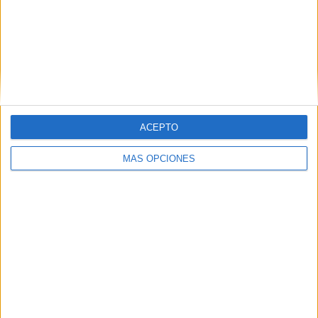
ACEPTO
MÁS OPCIONES
"Si perdonas contra un grande, lo
pagas caro"
Tras el encuentro, el centrocampista
Ismael Saibari
, quien
adelantó a los 'Leones del Atlas' en el minuto 21 tras un
gran pase de Brahim Díaz,
manifestó que
Marruecos
mereció llevarse la victoria
por el volumen de ocasiones
generadas, aunque reconoció que "si perdonas contra un