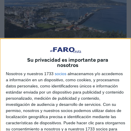
Su privacidad es importante para
Imagen de archivo
nosotros
Nosotros y nuestros 1733
socios
almacenamos y/o accedemos
a información en un dispositivo, como cookies, y procesamos
datos personales, como identificadores únicos e información
El
Puerto
de Ceuta licita por segunda vez las
obras
para
estándar enviada por un dispositivo para publicidad y contenido
personalizado, medición de publicidad y contenido,
el
dragado
en la dársena de Levante. El proyecto ya salió
investigación de audiencia y desarrollo de servicios.
Con su
a concurso hace unos meses y, en marzo,
quedó desierta
permiso, nosotros y nuestros socios podemos utilizar datos de
ante la ausencia de ofertas.
localización geográfica precisa e identificación mediante las
características de dispositivos. Puede hacer clic para otorgarnos
El próximo 23 de mayo finalizará el proceso y, una vez
su consentimiento a nosotros y a nuestros 1733 socios para