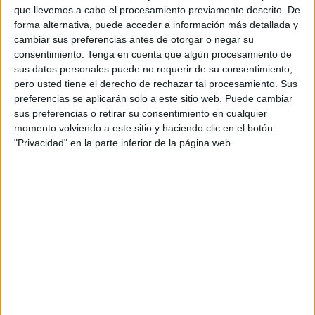
cerrado, se sabrá si finalmente alguna empresa se hará
que llevemos a cabo el procesamiento previamente descrito. De
cargo de la ejecución de esta modificación.
forma alternativa, puede acceder a información más detallada y
cambiar sus preferencias antes de otorgar o negar su
El objetivo de esta propuesta es mejorar las condiciones
consentimiento.
Tenga en cuenta que algún procesamiento de
sus datos personales puede no requerir de su consentimiento,
de la zona para facilitar el acceso al atraque adosado al
pero usted tiene el derecho de rechazar tal procesamiento. Sus
dique de Poniente. Ello permite la entrada de buques de
preferencias se aplicarán solo a este sitio web. Puede cambiar
una mayor envergadura a la infraestructura.
sus preferencias o retirar su consentimiento en cualquier
momento volviendo a este sitio y haciendo clic en el botón
Asimismo, la idea es que se asegure el perímetro con este
"Privacidad" en la parte inferior de la página web.
dragado para garantizar una maniobra segura a las
embarcaciones que arriben a las instalaciones portuarias.
A estas infraestructuras solo pueden acceder buques
petroleros con 10,20 metros de calado y 220 de eslora.
El presupuesto económico del contrato asciende a
1.090.726 euros. El proyecto, de ser adjudicado, tendrá un
plazo de ejecución de nueve meses, fecha ya establecida
en el primer anuncio de
licitación
.