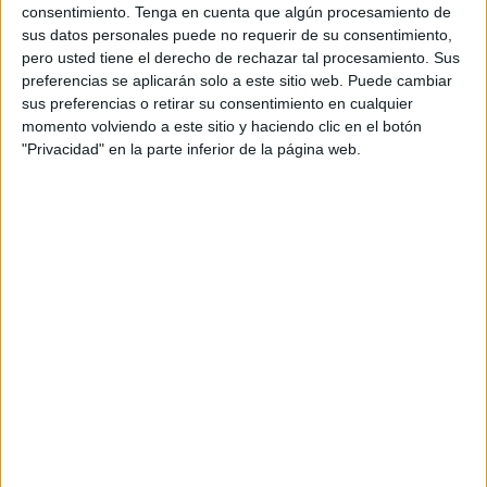
consentimiento.
Tenga en cuenta que algún procesamiento de
sus datos personales puede no requerir de su consentimiento,
Una vez publicada la lista definitiva de nombres
pero usted tiene el derecho de rechazar tal procesamiento. Sus
propuestos
por el organismo perteneciente al Ministerio
preferencias se aplicarán solo a este sitio web. Puede cambiar
de Transportes, Movilidad y Agenda Urbana y pasado el
sus preferencias o retirar su consentimiento en cualquier
tiempo de reclamaciones, la entidad ha puesto en marcha
momento volviendo a este sitio y haciendo clic en el botón
"Privacidad" en la parte inferior de la página web.
la maquinaria para el nombramiento de las nueve
personas que pasarán a formar parte de la plantilla, cuyos
contratos surtirán efecto con fecha del 15 de julio teniendo
un contrato laboral fijo.
Según ha indicado la Autoridad Portuaria de Ceuta, los
nombres de las personas con las puntuaciones más altas
han sido Paola Orduña Sánchez, Cristina Martín Pozo,
Antonio Jesús Moreno Serrano, Verónica Muñoz Pozo,
Ana Belén Carrasco Luque, Jorge Carreto Sagrado,
Antonio Rodas Aparicio, Raquel Escane Duarte y Ana
María Valero Martín.