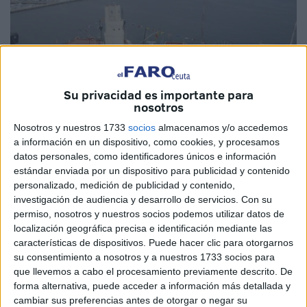
Su privacidad es importante para
nosotros
Nosotros y nuestros 1733
socios
almacenamos y/o accedemos
a información en un dispositivo, como cookies, y procesamos
datos personales, como identificadores únicos e información
Imagen de archivo
estándar enviada por un dispositivo para publicidad y contenido
personalizado, medición de publicidad y contenido,
investigación de audiencia y desarrollo de servicios.
Con su
permiso, nosotros y nuestros socios podemos utilizar datos de
localización geográfica precisa e identificación mediante las
La
Autoridad Portuaria
de Ceuta ha dado a conocer este
características de dispositivos. Puede hacer clic para otorgarnos
lunes
la resolución para el nombramiento definitivo
de
su consentimiento a nosotros y a nuestros 1733 socios para
las nueve
plazas
para personal Administrativo en la
que llevemos a cabo el procesamiento previamente descrito. De
entidad a través del proceso de
concurso oposición
forma alternativa, puede acceder a información más detallada y
cambiar sus preferencias antes de otorgar o negar su
llevado a cabo durante los últimos meses.