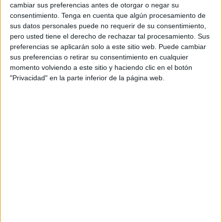
cambiar sus preferencias antes de otorgar o negar su
Entre las principales novedades en las modificaciones
consentimiento.
Tenga en cuenta que algún procesamiento de
aprobadas en dicha medida se encuentra el cambio del
sus datos personales puede no requerir de su consentimiento,
umbral mínimo exento del IRPF. La cantidad anual será la
pero usted tiene el derecho de rechazar tal procesamiento. Sus
preferencias se aplicarán solo a este sitio web. Puede cambiar
misma que la del Salario Mínimo Interprofesional (
SMI
),
sus preferencias o retirar su consentimiento en cualquier
cuya subida a 1.134 en 14 pagas fue aprobada hace
momento volviendo a este sitio y haciendo clic en el botón
pocas fechas.
"Privacidad" en la parte inferior de la página web.
En este sentido, el mínimo anual exento de Impuesto sobre
la Renta de las Personas Físicas será de 15.976 euros
brutos. Por lo tanto, las rentas con un importe igual o
inferior a esta cantidad no tendrán restricciones futuras en
dicho impuesto.
De esta manera, serán unos 5,2 contribuyentes los que
podrán beneficiarse de esta medida en todo el territorio
nacional, ahorrándose unos 1.385 millones de euros en
retenciones, ya sean tanto trabajadores como personas
pensionistas.