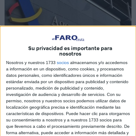
Su privacidad es importante para
nosotros
Imagen de archivo
Nosotros y nuestros 1733
socios
almacenamos y/o accedemos
a información en un dispositivo, como cookies, y procesamos
datos personales, como identificadores únicos e información
estándar enviada por un dispositivo para publicidad y contenido
personalizado, medición de publicidad y contenido,
Con la puesta en marcha del Real Decreto 141/2024, que
investigación de audiencia y desarrollo de servicios.
Con su
modifica el Reglamento del
Impuesto
sobre la
Renta
de
permiso, nosotros y nuestros socios podemos utilizar datos de
las Personas Físicas (IRPF), aprobado el 6 de febrero en
localización geográfica precisa e identificación mediante las
el Consejo de Ministros, se han llevado a cabo algunos
características de dispositivos. Puede hacer clic para otorgarnos
su consentimiento a nosotros y a nuestros 1733 socios para
cambios en estas retenciones que pueden beneficiar a
que llevemos a cabo el procesamiento previamente descrito. De
algunos trabajadores y
pensionistas
de Ceuta.
forma alternativa, puede acceder a información más detallada y