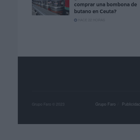
comprar una bombona de
butano en Ceuta?
HACE 22 HORAS
Grupo Faro
Publicida
Grupo Faro © 2023