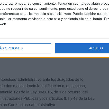
e otorgar o negar su consentimiento.
Tenga en cuenta que algún proc
esta resolución, “que agota la vía administrativa”, se
de no requerir de su consentimiento, pero usted tiene el derecho de r
ón ante el mismo órgano que lo ha dictado, en el plazo de
referencias se aplicarán solo a este sitio web. Puede cambiar sus pref
e su publicación, de acuerdo con los artículos 123 y 124
alquier momento volviendo a este sitio y haciendo clic en el botón "Pri
 web.
miento Administrativo Común de las Administraciones
os motivos de nulidad y anulabilidad previstos en los
ÁS OPCIONES
ACEPTO
ntencioso-administrativo ante los Juzgados de lo
de dos meses desde la notificación o, en su caso,
artículo 123 de la Ley 39/2015, de 1 de octubre, del
straciones Públicas y los artículos 8.1 y 46 de la Ley
cción Contencioso-administrativa.