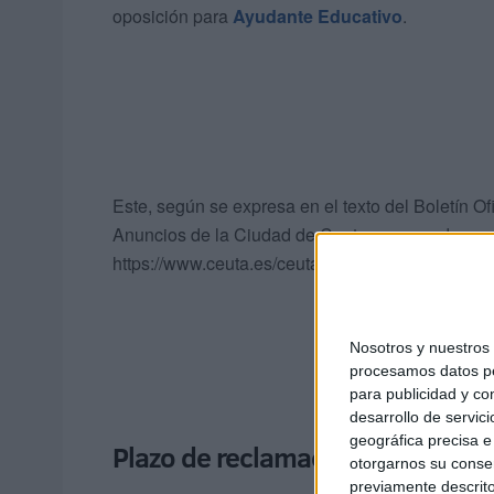
oposición para
Ayudante Educativo
.
Este, según se expresa en el texto del Boletín Of
Anuncios de la Ciudad de Ceuta, que puede consu
https://www.ceuta.es/ceuta/por-servicios/tablon.
Nosotros y nuestro
procesamos datos per
para publicidad y co
desarrollo de servici
geográfica precisa e 
Plazo de reclamaciones al proce
otorgarnos su conse
previamente descrito