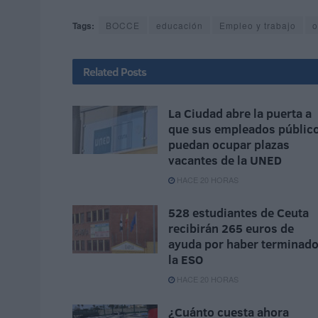
Tags:
BOCCE
educación
Empleo y trabajo
o
Related
Posts
La Ciudad abre la puerta a
que sus empleados públic
puedan ocupar plazas
vacantes de la UNED
HACE 20 HORAS
528 estudiantes de Ceuta
recibirán 265 euros de
ayuda por haber terminad
la ESO
HACE 20 HORAS
¿Cuánto cuesta ahora