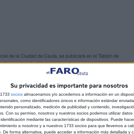
icial de la Ciudad de Ceuta, se publicará en el Tablón de
ltarse a través del siguiente enlace:
Su privacidad es importante para nosotros
s 1733
socios
almacenamos y/o accedemos a información en un disposit
sonales, como identificadores únicos e información estándar enviada 
ntenido personalizado, medición de publicidad y contenido, investigaci
os.
Con su permiso, nosotros y nuestros socios podemos utilizar datos 
identificación mediante las características de dispositivos. Puede hacer
so
ntimiento a nosotros y a nuestros 1733 socios para que llevemos a ca
. De forma alternativa, puede acceder a información más detallada y 