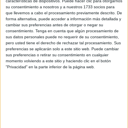
características de dispositivos. Puede hacer clic para otorgarnos
concurso-
oposición
por promoción interna.
su consentimiento a nosotros y a nuestros 1733 socios para
que llevemos a cabo el procesamiento previamente descrito. De
La información ha sido publicada en la edición del Boletín
forma alternativa, puede acceder a información más detallada y
cambiar sus preferencias antes de otorgar o negar su
Oficial de la Ciudad de Ceuta
(BOCCE)
de este martes 7
consentimiento.
Tenga en cuenta que algún procesamiento de
de enero, en la que se indica que la vacante corresponde
sus datos personales puede no requerir de su consentimiento,
a la Escala de Administración Especial, Subescala
pero usted tiene el derecho de rechazar tal procesamiento. Sus
Servicios Especiales, Escala Ejecutiva, Clase Policía
preferencias se aplicarán solo a este sitio web. Puede cambiar
sus preferencias o retirar su consentimiento en cualquier
Local, Categoría Inspector, Grupo A, Subgrupo A2,
momento volviendo a este sitio y haciendo clic en el botón
mediante el sistema de concurso-oposición por promoción
"Privacidad" en la parte inferior de la página web.
interna, correspondiente a la Oferta de Empleo Público de
la Ciudad de Ceuta del año 2024.
De acuerdo con lo que indica el decreto, el aprobado de la
convocatoria para la provisión esta plaza de inspector de
Policía Local de la Ciudad de Ceuta es Manuel Piñero
Monte
En el documento se señala que en el plazo de veinte días