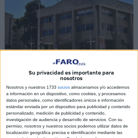
Su privacidad es importante para
nosotros
Imagen de archivo
Nosotros y nuestros 1733
socios
almacenamos y/o accedemos
a información en un dispositivo, como cookies, y procesamos
datos personales, como identificadores únicos e información
estándar enviada por un dispositivo para publicidad y contenido
El consejero de Presidencia y
Gobernación de Ceuta
,
personalizado, medición de publicidad y contenido,
investigación de audiencia y desarrollo de servicios.
Con su
Alberto Gaitán, ha dado a conocer la lista definitiva del
permiso, nosotros y nuestros socios podemos utilizar datos de
aprobado de la convocatoria para la provisión de
1 plaza
localización geográfica precisa e identificación mediante las
de inspector de
Policía Local
, mediante el sistema de