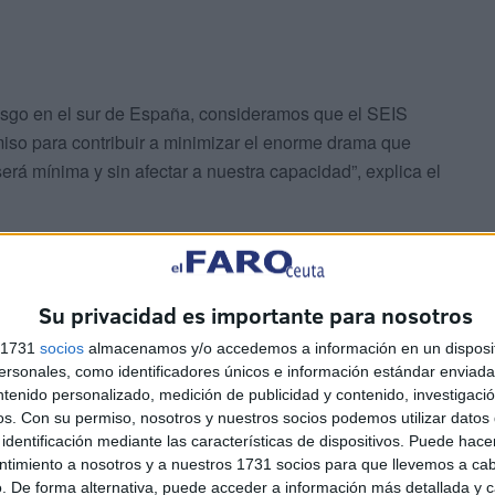
iesgo en el sur de España, consideramos que el SEIS
iso para contribuir a minimizar el enorme drama que
erá mínima y sin afectar a nuestra capacidad”, explica el
Su privacidad es importante para nosotros
s 1731
socios
almacenamos y/o accedemos a información en un disposit
sonales, como identificadores únicos e información estándar enviada 
lidaria”
ntenido personalizado, medición de publicidad y contenido, investigaci
os.
Con su permiso, nosotros y nuestros socios podemos utilizar datos 
necer al margen
mientras otras comunidades ya han
identificación mediante las características de dispositivos. Puede hacer
Ceuta ha sido y será siempre solidaria en los momentos
ntimiento a nosotros y a nuestros 1731 socios para que llevemos a ca
 de élite, preparado y dispuesto a ayudar a los miles
. De forma alternativa, puede acceder a información más detallada y 