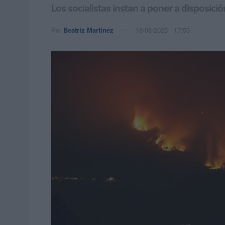
Los socialistas instan a poner a disposic
Por
Beatriz Martínez
18/08/2025 - 17:53