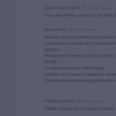
Chico malo
comentó:
hace 12 meses
Cómo dice Pedrito, cuando los necesite, lo
Ap
comentó:
hace 12 meses
Estando ceuta en preealerta es temerario 
Cuando pase la ola de calor y este ponien
logístico.
Pero primero debemos cuidar lo nuestro y 
la UME
no llegaría pues están desbordados.
También opino que si no prestamos ayuda po
Cuando pidamos nosotros ayuda también se
.
Patricia
comentó:
hace 12 meses
Podéis empezar por ir vosotros a ayudar..