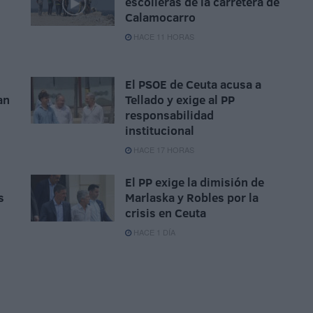
escolleras de la carretera de
Calamocarro
HACE 11 HORAS
El PSOE de Ceuta acusa a
an
Tellado y exige al PP
responsabilidad
institucional
HACE 17 HORAS
El PP exige la dimisión de
s
Marlaska y Robles por la
crisis en Ceuta
HACE 1 DÍA