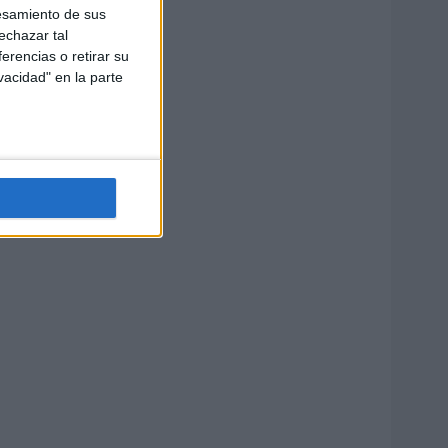
esamiento de sus
echazar tal
erencias o retirar su
vacidad" en la parte