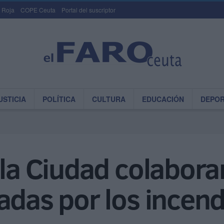
 Roja
COPE Ceuta
Portal del suscriptor
USTICIA
POLÍTICA
CULTURA
EDUCACIÓN
DEPO
 la Ciudad colabora
adas por los incend