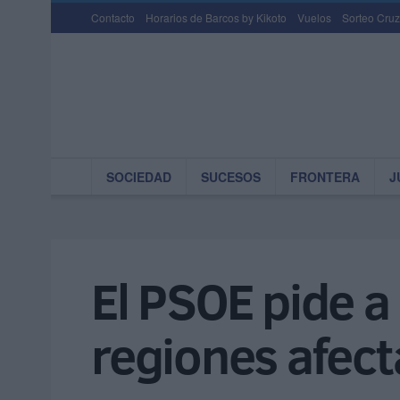
Contacto
Horarios de Barcos by Kikoto
Vuelos
Sorteo Cruz
SOCIEDAD
SUCESOS
FRONTERA
J
El PSOE pide a
regiones afect