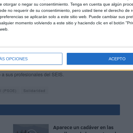
e otorgar o negar su consentimiento.
Tenga en cuenta que algún proc
o arrasa su entorno natural, sus hogares y parte de su
de no requerir de su consentimiento, pero usted tiene el derecho de r
referencias se aplicarán solo a este sitio web. Puede cambiar sus pref
alquier momento volviendo a este sitio y haciendo clic en el botón "Pri
 web.
a idea de que
la solidaridad entre territorios es
ÁS OPCIONES
ACEPTO
al
, y que la Ciudad Autónoma debe estar a la altura del
 a sus profesionales del SEIS.
ol (PSOE)
Solidaridad
Aparece un cadáver en las