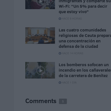
inmigrantes y comparte su
Wi-Fi: “Un 5% para decir
que estoy vivo”
HACE 8 HORAS
Las cuatro comunidades
religiosas de Ceuta prepar
una concentración en
defensa de la ciudad
HACE 14 HORAS
Los bomberos sofocan un
incendio en los cañaverale
de la carretera de Benítez
HACE 1 DÍA
Comments
5