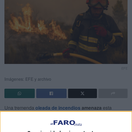
EFE
Imágenes: EFE y archivo
Una tremenda
oleada de incendios
amenaza
esta
semana a toda
España
. Son casi
115.000 hectáreas
dañadas
en escasos días y el foco se mantiene en el
noroeste, siendo
Zamora, León, Ourense y Extremadura