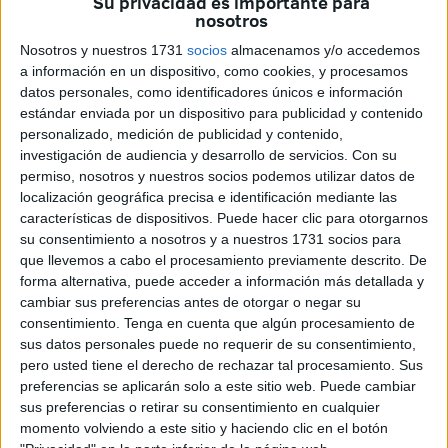
Su privacidad es importante para
nosotros
las zonas más damnificadas
.
Nosotros y nuestros 1731
socios
almacenamos y/o accedemos
Ourense
cuenta con más de
42.000 hectáreas
arrasadas
a información en un dispositivo, como cookies, y procesamos
y ha soportado
la mayor quema de su historia
en
datos personales, como identificadores únicos e información
Chandrexa de Queixa
, donde quedaron destruidas
estándar enviada por un dispositivo para publicidad y contenido
personalizado, medición de publicidad y contenido,
16.000 hectáreas
.
investigación de audiencia y desarrollo de servicios.
Con su
permiso, nosotros y nuestros socios podemos utilizar datos de
La provincia gallega tiene un dramático historial con este
localización geográfica precisa e identificación mediante las
tipo de desastres naturales, registrando otros incendios
características de dispositivos. Puede hacer clic para otorgarnos
como el del
año 2006 en donde la ayuda de Ceuta sirvió
su consentimiento a nosotros y a nuestros 1731 socios para
para luchar contra el fuego.
que llevemos a cabo el procesamiento previamente descrito. De
forma alternativa, puede acceder a información más detallada y
Precisamente un 16 de agosto de ese mismo año,
los
cambiar sus preferencias antes de otorgar o negar su
consentimiento.
Tenga en cuenta que algún procesamiento de
bomberos de Ceuta acudieron para apoyar
a otras
sus datos personales puede no requerir de su consentimiento,
profesionales provenientes de todas las partes de España.
pero usted tiene el derecho de rechazar tal procesamiento. Sus
preferencias se aplicarán solo a este sitio web. Puede cambiar
19 años después, el área de la Xunta vuelve a
revivir las
sus preferencias o retirar su consentimiento en cualquier
cenizas del pasado
, debido a la
subida paulatina de
momento volviendo a este sitio y haciendo clic en el botón