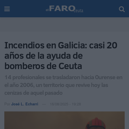
Incendios en Galicia: casi 20
años de la ayuda de
bomberos de Ceuta
14 profesionales se trasladaron hacia Ourense en
el año 2006, un territorio que revive hoy las
cenizas de aquel pasado
Por
José L. Echarri
16/08/2025 - 19:28