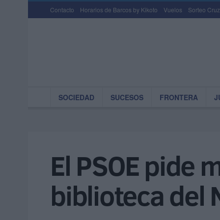
Contacto
Horarios de Barcos by Kikoto
Vuelos
Sorteo Cruz
SOCIEDAD
SUCESOS
FRONTERA
J
El PSOE pide má
biblioteca del