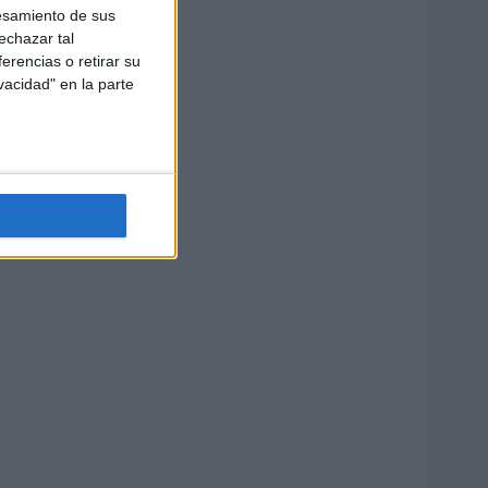
esamiento de sus
echazar tal
erencias o retirar su
vacidad" en la parte