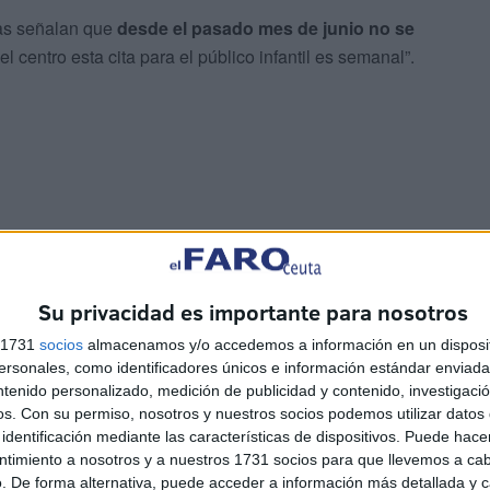
stas señalan que
desde el pasado mes de junio no se
el centro esta cita para el público infantil es semanal”.
lioteca”, no encuentran el apoyo del Gobierno necesario
mismo peso que en el centro
, “pese a que hay una alta
rios prioritarios en cualquier Biblioteca”.
Su privacidad es importante para nosotros
s 1731
socios
almacenamos y/o accedemos a información en un disposit
 y adultos no están mucho mejor”, relatan y expresan que
sonales, como identificadores únicos e información estándar enviada 
 la Biblioteca del Morro la última presentación de
ntenido personalizado, medición de publicidad y contenido, investigaci
os.
Con su permiso, nosotros y nuestros socios podemos utilizar datos 
ay presupuesto y propuestas para ello, mientras que la
identificación mediante las características de dispositivos. Puede hacer
cada semana repleta de lunes a viernes”.
ntimiento a nosotros y a nuestros 1731 socios para que llevemos a ca
. De forma alternativa, puede acceder a información más detallada y 